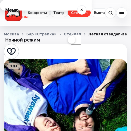
Меню
×
Концерты
Театр
Стендап
Выставки
Квест
Москва
Концерты
Москва
Бар «Стрелка»
Стендап
Летняя стендап-веч
Ночной режим
☀
☾
Театр
Стендап
18+
Выставки
Квесты
Экскурсии
Спорт
События