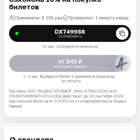
билетов
Применили: 8 236 раз
Проверено: 1 минуту назад
DX749988
Скопировать
1 шаг. Скопируйте промокод
от 841 ₽
на Яндекс Афише
2 шаг. Выберите билет и примените промокод
до оплаты
Реклама. ООО "ЯНДЕКС МУЗЫКА", ИНН: 9705121040 erid:
25H8d7vbP8SRTvHZrUcdLB
Действует до 30 сентября 2026
при покупке билетов от 3 000 ₽ на это мероприятие на Яндекс
Афише!
О стендапе