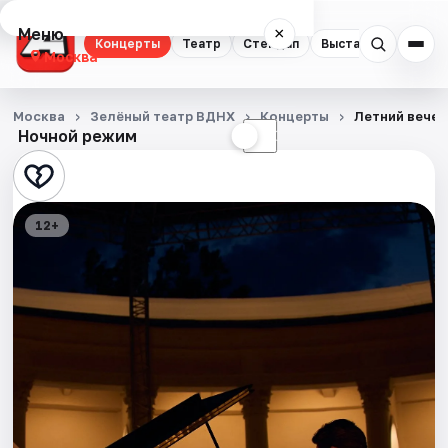
Меню
×
Концерты
Театр
Стендап
Выставки
Квест
Москва
Концерты
Москва
Зелёный театр ВДНХ
Концерты
Летний вечер
Ночной режим
☀
☾
Театр
Стендап
12+
Выставки
Квесты
Экскурсии
Спорт
События