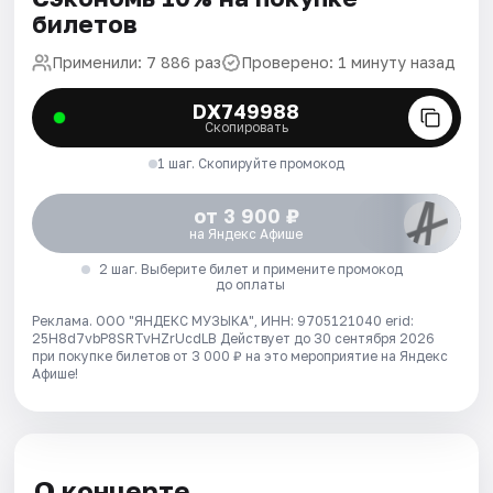
билетов
Применили: 7 886 раз
Проверено: 1 минуту назад
DX749988
Скопировать
1 шаг. Скопируйте промокод
от 3 900 ₽
на Яндекс Афише
2 шаг. Выберите билет и примените промокод
до оплаты
Реклама. ООО "ЯНДЕКС МУЗЫКА", ИНН: 9705121040 erid:
25H8d7vbP8SRTvHZrUcdLB
Действует до 30 сентября 2026
при покупке билетов от 3 000 ₽ на это мероприятие на Яндекс
Афише!
О концерте