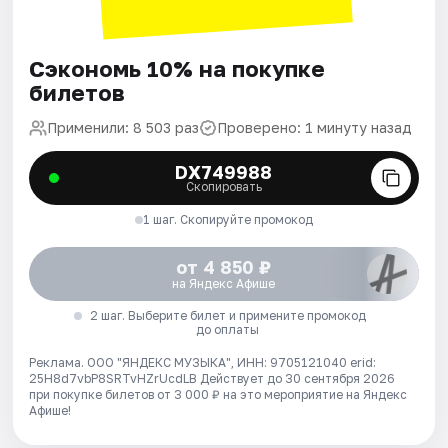
Сэкономь 10% на покупке
билетов
Применили: 8 503 раз
Проверено: 1 минуту назад
DX749988
Скопировать
1 шаг. Скопируйте промокод
от 4 850 ₽
на Яндекс Афише
2 шаг. Выберите билет и примените промокод
до оплаты
Реклама. ООО "ЯНДЕКС МУЗЫКА", ИНН: 9705121040 erid:
25H8d7vbP8SRTvHZrUcdLB
Действует до 30 сентября 2026
при покупке билетов от 3 000 ₽ на это мероприятие на Яндекс
Афише!