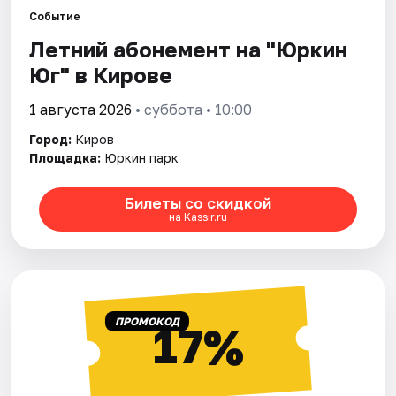
Событие
Летний абонемент на "Юркин
Города
Юг" в Кирове
Площадки
1 августа 2026
• суббота • 10:00
Артисты
Город:
Киров
Площадка:
Юркин парк
Рейтинги
Билеты со скидкой
на Kassir.ru
ПРОМОКОД
17%