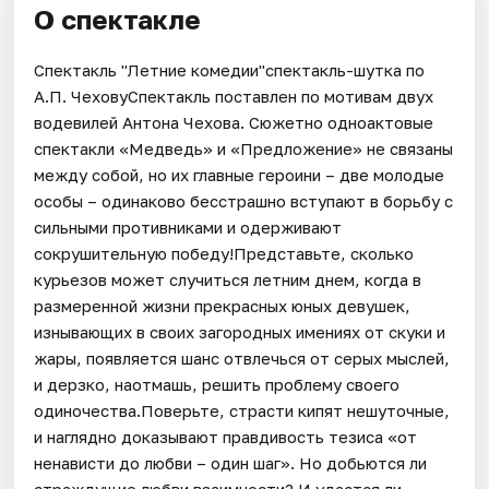
О спектакле
Спектакль "Летние комедии"спектакль-шутка по
А.П. ЧеховуСпектакль поставлен по мотивам двух
водевилей Антона Чехова. Сюжетно одноактовые
спектакли «Медведь» и «Предложение» не связаны
между собой, но их главные героини – две молодые
особы – одинаково бесстрашно вступают в борьбу с
сильными противниками и одерживают
сокрушительную победу!Представьте, сколько
курьезов может случиться летним днем, когда в
размеренной жизни прекрасных юных девушек,
изнывающих в своих загородных имениях от скуки и
жары, появляется шанс отвлечься от серых мыслей,
и дерзко, наотмашь, решить проблему своего
одиночества.Поверьте, страсти кипят нешуточные,
и наглядно доказывают правдивость тезиса «от
ненависти до любви – один шаг». Но добьются ли
страждущие любви взаимности? И удастся ли