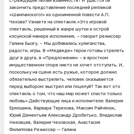
закончить представление последней репликой
«Шампанского!» из одноименной повести А.П.
Чехова? Узнаете на спектакле.«Это игровой
спектакль, решенный в жанре шутки и острой
клоунской манере исполнения, – говорит режиссер
Галина Бызгу. – Мы добивались хулиганства,
радости, игры. В «Медведе» герои готовы стрелять
друг в друга, в «Предложении» – в яростном
имущественном споре никто не хочет отступать. И,
поскольку на сцене есть ружье, которое должно
обязательно выстрелить, человек оказывается
перед выбором: выстрел или поцелуй? Так вот это
спектакль о том, что наш мир может спасти только
любовь».Действующие лица и исполнители: Валерия
Ермошина, Варвара Терехова, Максим Райчёнок,
Юрий Дементьев Александр Дробитько, Владислав
Низовцев, Валерия Чеховская, Анастасия
Филиппова Режиссер — Галина