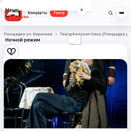
Меню
×
Концерты
Театр
Москва
Концерты
Площадка ул. Кирочная
Театр Karlsson Haus (Площадка ул.
Ночной режим
☀
☾
Театр
Города
Площадки
Артисты
Рейтинги