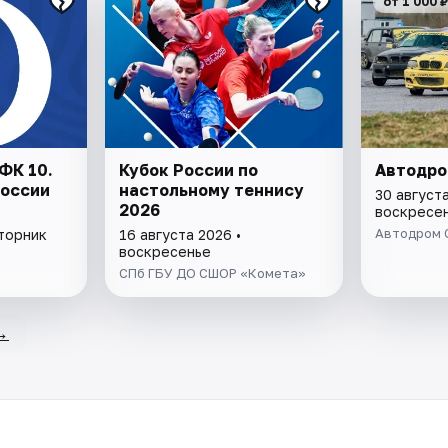
от 1 000 ₽
ФК 10.
Кубок России по
Автодро
России
настольному теннису
30 августа
2026
воскресе
Автодром 
вторник
16 августа 2026 •
воскресенье
СПб ГБУ ДО СШОР «Комета»
→