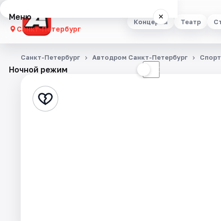
Меню
×
Концерты
Театр
С
Санкт-Петербург
Концерты
Санкт-Петербург
Автодром Санкт-Петербург
Спорт
Ночной режим
☀
☾
Театр
Стендап
Выставки
Квесты
Экскурсии
Спорт
События