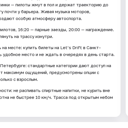
тинки — пилоты жмут в пол и держат траекторию до
гу почти у барьера. Живая музыка моторов,
создают особую атмосферу автоспорта.
 пилотов, 16:20 — парные заезды, 20:00 — награждение.
януть на трассу изнутри.
на месте: купить билеты на Let’s Drift в Санкт-
 удобное место и не ждать в очередях в день старта.
т-Петербурге: стандартные категории дают доступ на
очет максимум ощущений, предусмотрены опции с
только с взрослым.
сти: не распивать спиртные напитки, не курить вне
отна не быстрее 10 км/ч. Трасса под открытым небом