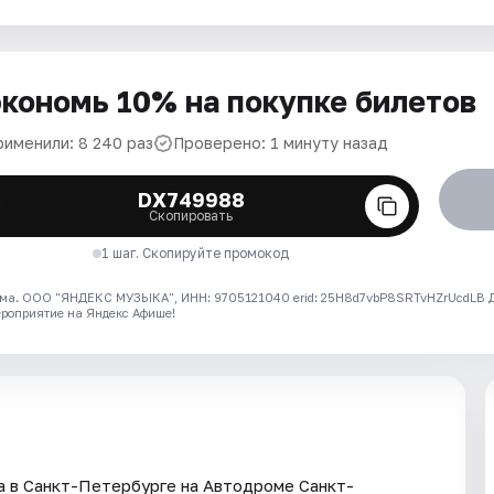
кономь 10% на покупке билетов
рименили: 8 240 раз
Проверено: 1 минуту назад
DX749988
Скопировать
1 шаг. Скопируйте промокод
ма. ООО "ЯНДЕКС МУЗЫКА", ИНН: 9705121040 erid: 25H8d7vbP8SRTvHZrUcdLB
ероприятие на Яндекс Афише!
ода в Санкт-Петербурге на Автодроме Санкт-