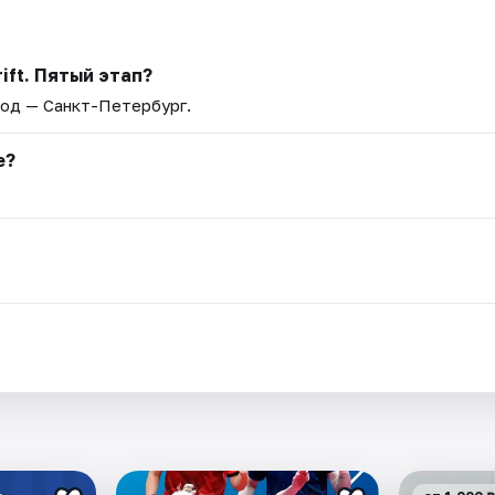
ift. Пятый этап?
род — Санкт-Петербург.
е?
я