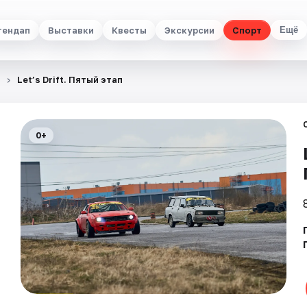
тендап
Выставки
Квесты
Экскурсии
Спорт
Ещё
Let’s Drift. Пятый этап
0+