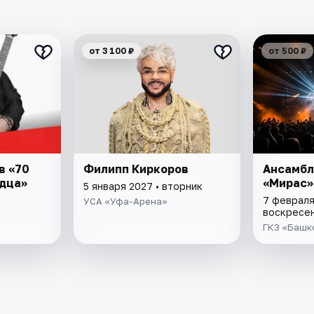
от 3 100 ₽
от 500 ₽
в «70
Филипп Киркоров
Ансамбл
рдца»
«Мирас»
5 января 2027 • вторник
7 февраля
УСА «Уфа-Арена»
воскресе
ГКЗ «Башк