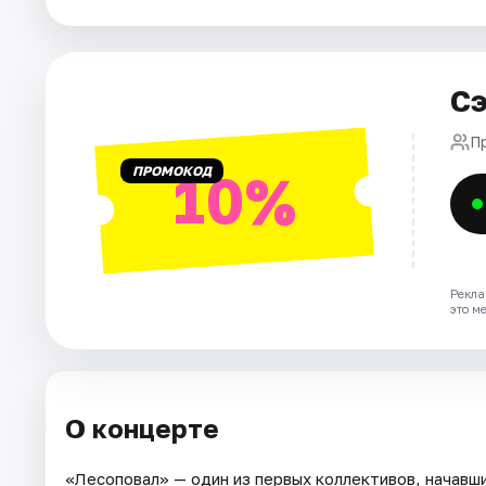
Города
Площадки
Сэ
Артисты
П
Рейтинги
ПРОМОКОД
10%
Рекла
это м
О концерте
«Лесоповал» — один из первых коллективов, начавши