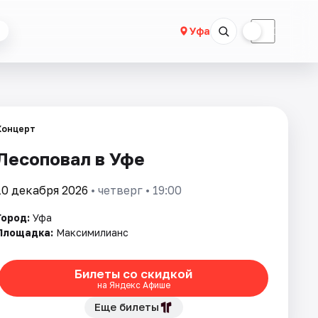
☀
☾
Уфа
Концерт
Лесоповал в Уфе
10 декабря 2026
• четверг • 19:00
Город:
Уфа
Площадка:
Максимилианс
Билеты со скидкой
на Яндекс Афише
Еще билеты