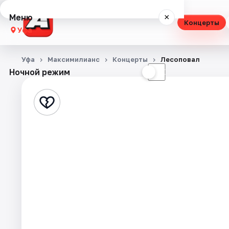
Меню
×
Концерты
Уфа
Концерты
Уфа
Максимилианс
Концерты
Лесоповал
Ночной режим
☀
☾
Театр
Стендап
Выставки
Экскурсии
Спорт
События