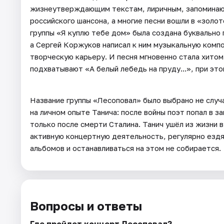
жизнеутверждающим текстам, лиричным, запоминающ
российского шансона, а многие песни вошли в «золо
группы «Я куплю тебе дом» была создана буквально 
а Сергей Коржуков написал к ним музыкальную комп
творческую карьеру. И песня мгновенно стала хитом.
подхватывают «А белый лебедь на пруду...», при эт
Название группы «Лесоповал» было выбрано не случ
на личном опыте Танича: после войны поэт попал в з
только после смерти Сталина. Танич ушёл из жизни в
активную концертную деятельность, регулярно ездя
альбомов и останавливаться на этом не собирается.
Вопросы и ответы
Где пройдет концерт Лесоповал?