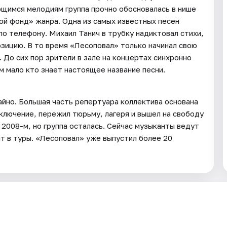
имся мелодиям группа прочно обосновалась в нише
той фонд» жанра. Одна из самых известных песен
по телефону. Михаил Танич в трубку надиктовал стихи,
озицию. В то время «Лесоповал» только начинал свою
 До сих пор зрители в зале на концертах синхронно
ом мало кто знает настоящее название песни.
айно. Большая часть репертуара коллектива основана
аключение, пережил тюрьму, лагеря и вышел на свободу
 2008-м, но группа осталась. Сейчас музыканты ведут
т в туры. «Лесоповал» уже выпустил более 20