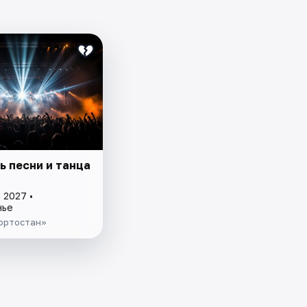
ь песни и танца
 2027 •
нье
ортостан»