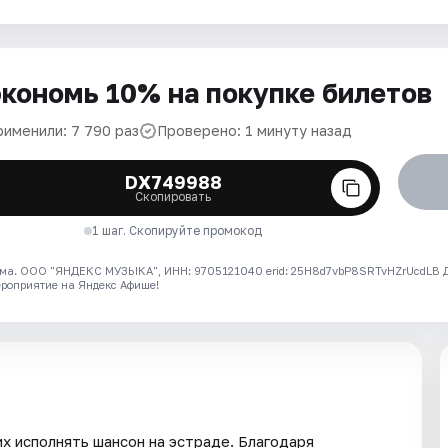
кономь 10% на покупке билетов
рименили: 7 790 раз
Проверено: 1 минуту назад
DX749988
Скопировать
1 шаг. Скопируйте промокод
ма. ООО "ЯНДЕКС МУЗЫКА", ИНН: 9705121040 erid: 25H8d7vbP8SRTvHZrUcdLB
ероприятие на Яндекс Афише!
х исполнять шансон на эстраде. Благодаря