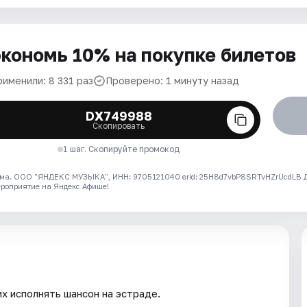
кономь 10% на покупке билетов
рименили: 8 331 раз
Проверено: 1 минуту назад
DX749988
Скопировать
1 шаг. Скопируйте промокод
ма. ООО "ЯНДЕКС МУЗЫКА", ИНН: 9705121040 erid: 25H8d7vbP8SRTvHZrUcdLB
ероприятие на Яндекс Афише!
х исполнять шансон на эстраде.