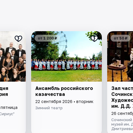
от 1 200 ₽
от 50 ₽
 дня
Ансамбль российского
Зал час
рия
казачества
Сочинск
Художес
22 сентября 2026 • вторник
им. Д.Д
 пятница
Зимний театр
26 сентяб
Сириус"
Сочинский
музей им. 
Дмитриеви