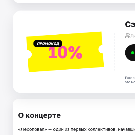
Города
Сэ
Площадки
П
ПРОМОКОД
Артисты
10%
Рейтинги
Рекла
это м
О концерте
«Лесоповал» — один из первых коллективов, начавши