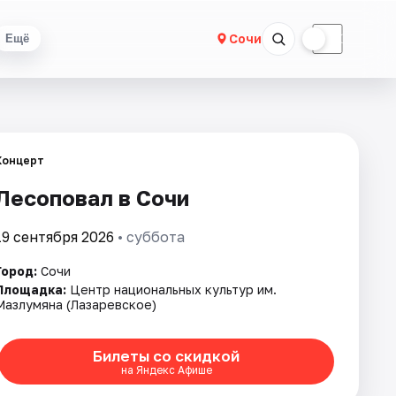
☀
☾
Сочи
Ещё
Концерт
Лесоповал в Сочи
19 сентября 2026
• суббота
Город:
Сочи
Площадка:
Центр национальных культур им.
Мазлумяна (Лазаревское)
Билеты со скидкой
на Яндекс Афише