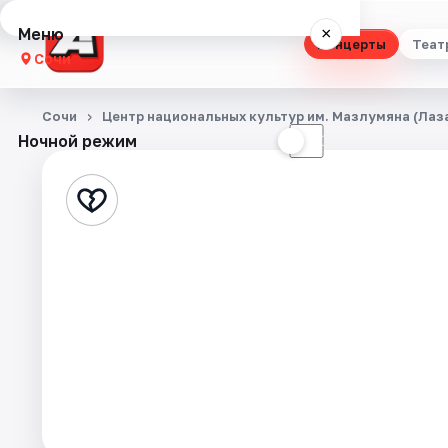
Меню
×
Концерты
Теат
Сочи
Концерты
Сочи
Центр национальных культур им. Мазлумяна (Лаз
Ночной режим
☀
☾
Театр
Стендап
Выставки
Квесты
Экскурсии
Спорт
События