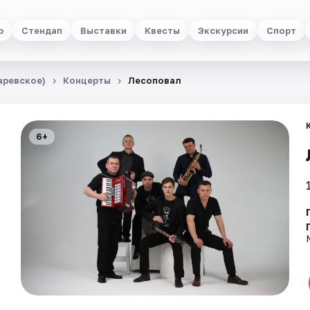
р
Стендап
Выставки
Квесты
Экскурсии
Спорт
аревское)
Концерты
Лесоповал
6+