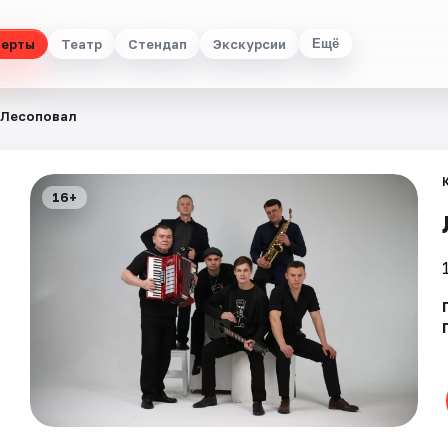
церты
Театр
Стендап
Экскурсии
Ещё
Лесоповал
16+