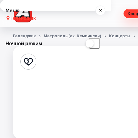
Меню
×
Кон
Геленджик
Концерты
Геленджик
Метрополь (ex. Кемпински)
Концерты
Ночной режим
☀
☾
Театр
Стендап
Экскурсии
События
Города
Площадки