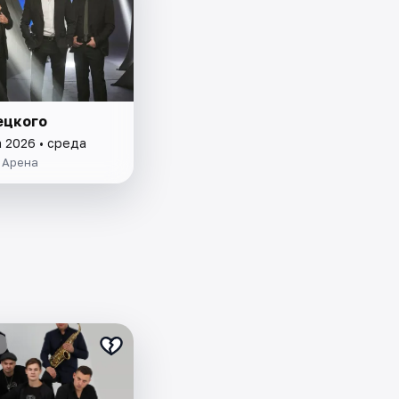
ецкого
а 2026 • среда
 Арена