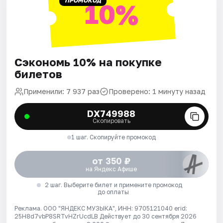
ПРОМОКОД
10%
Сэкономь 10% на покупке
билетов
Применили: 7 937 раз
Проверено: 1 минуту назад
DX749988
Скопировать
1 шаг. Скопируйте промокод
от 350 ₽
на Яндекс Афише
2 шаг. Выберите билет и примените промокод
до оплаты
Реклама. ООО "ЯНДЕКС МУЗЫКА", ИНН: 9705121040 erid:
25H8d7vbP8SRTvHZrUcdLB
Действует до 30 сентября 2026