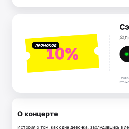
Города
Сэ
Площадки
П
Артисты
ПРОМОКОД
10%
Рейтинги
Рекла
это м
О концерте
История о том, как одна девочка, заблудившись в л