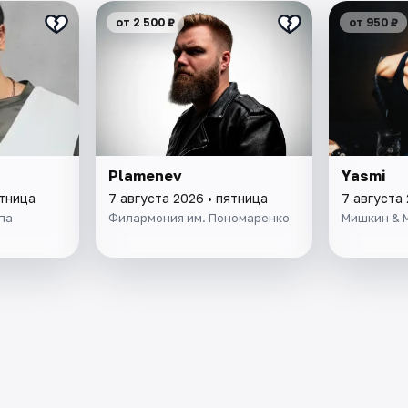
от 2 500 ₽
от 950 ₽
Plamenev
Yasmi
ятница
7 августа 2026 • пятница
7 августа 
па
Филармония им. Пономаренко
Мишкин & 