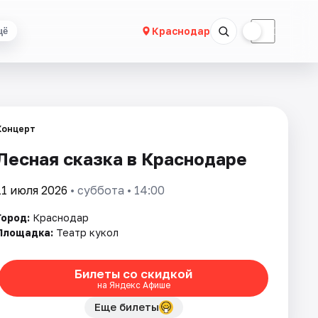
☀
☾
Краснодар
щё
Концерт
Лесная сказка в Краснодаре
11 июля 2026
• суббота • 14:00
Город:
Краснодар
Площадка:
Театр кукол
Билеты со скидкой
на Яндекс Афише
Еще билеты