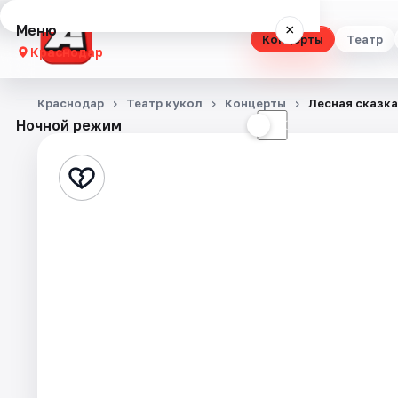
Меню
×
Концерты
Театр
Краснодар
Концерты
Краснодар
Театр кукол
Концерты
Лесная сказка
Ночной режим
☀
☾
Театр
Стендап
Выставки
Квесты
Экскурсии
Спорт
События