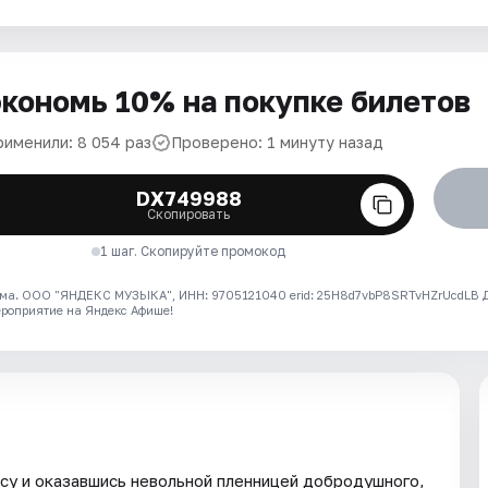
кономь 10% на покупке билетов
рименили: 8 054 раз
Проверено: 1 минуту назад
DX749988
Скопировать
1 шаг. Скопируйте промокод
ма. ООО "ЯНДЕКС МУЗЫКА", ИНН: 9705121040 erid: 25H8d7vbP8SRTvHZrUcdLB
ероприятие на Яндекс Афише!
есу и оказавшись невольной пленницей добродушного,