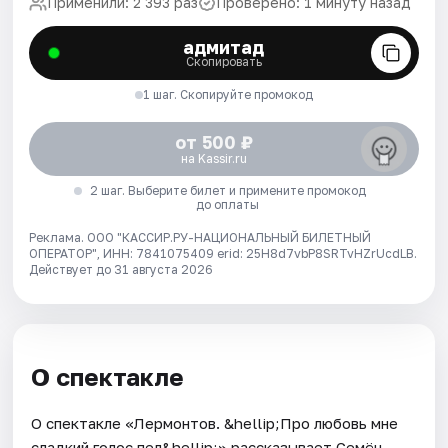
Применили: 2 393 раз
Проверено: 1 минуту назад
адмитад
Скопировать
1 шаг. Скопируйте промокод
от 500 ₽
на Kassir.ru
2 шаг. Выберите билет и примените промокод
до оплаты
Реклама. ООО "КАССИР.РУ-НАЦИОНАЛЬНЫЙ БИЛЕТНЫЙ
ОПЕРАТОР", ИНН: 7841075409 erid: 25H8d7vbP8SRTvHZrUcdLB.
Действует до 31 августа 2026
О спектакле
О спектакле «Лермонтов. &hellip;Про любовь мне
сладкий голос пел&hellip;» рассказывает Семён