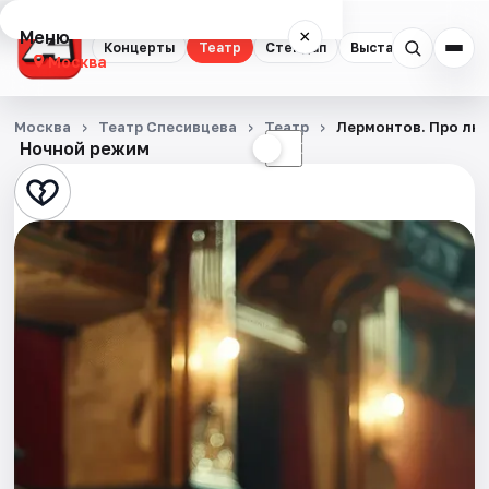
Меню
×
Концерты
Театр
Стендап
Выставки
Квест
Москва
Концерты
Москва
Театр Спесивцева
Театр
Лермонтов. Про люб
Ночной режим
☀
☾
Театр
Стендап
Выставки
Квесты
Экскурсии
Спорт
События