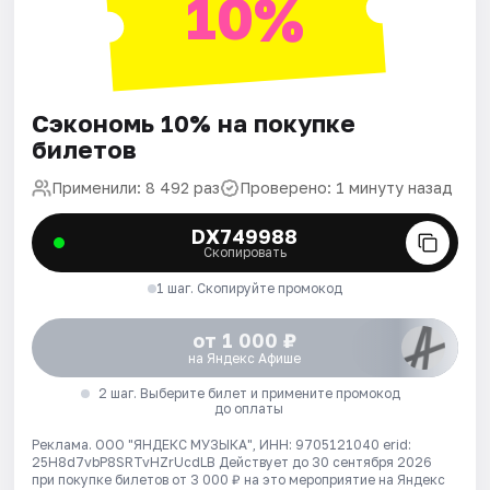
10%
Сэкономь 10% на покупке
билетов
Применили: 8 492 раз
Проверено: 1 минуту назад
DX749988
Скопировать
1 шаг. Скопируйте промокод
от 1 000 ₽
на Яндекс Афише
2 шаг. Выберите билет и примените промокод
до оплаты
Реклама. ООО "ЯНДЕКС МУЗЫКА", ИНН: 9705121040 erid:
25H8d7vbP8SRTvHZrUcdLB
Действует до 30 сентября 2026
при покупке билетов от 3 000 ₽ на это мероприятие на Яндекс