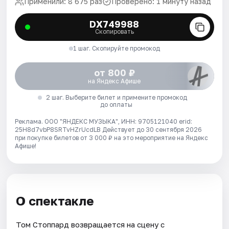
Применили: 8 675 раз
Проверено: 1 минуту назад
DX749988
Скопировать
1 шаг. Скопируйте промокод
от 800 ₽
на Яндекс Афише
2 шаг. Выберите билет и примените промокод
до оплаты
Реклама. ООО "ЯНДЕКС МУЗЫКА", ИНН: 9705121040 erid:
25H8d7vbP8SRTvHZrUcdLB
Действует до 30 сентября 2026
при покупке билетов от 3 000 ₽ на это мероприятие на Яндекс
Афише!
О спектакле
Том Стоппард возвращается на сцену с