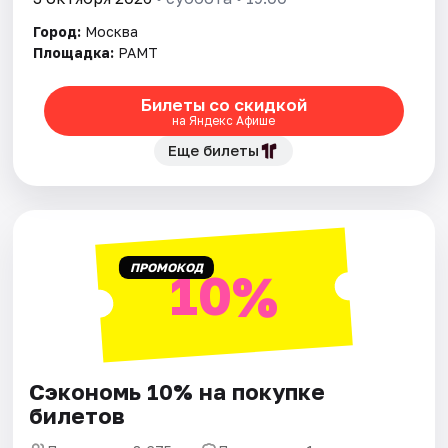
Город:
Москва
Города
Площадка:
РАМТ
Площадки
Билеты со скидкой
на Яндекс Афише
Артисты
Еще билеты
Рейтинги
ПРОМОКОД
10%
Сэкономь 10% на покупке
билетов