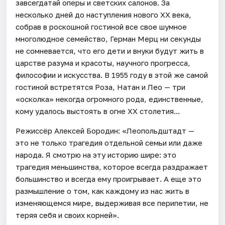
завсегдатай оперы и светских салонов. За
несколько дней до наступления нового XX века,
собрав в роскошной гостиной все свое шумное
многолюдное семейство, Герман Мерц ни секунды
не сомневается, что его дети и внуки будут жить в
царстве разума и красоты, научного прогресса,
философии и искусства. В 1955 году в этой же самой
гостиной встретятся Роза, Натан и Лео — три
«осколка» некогда огромного рода, единственные,
кому удалось выстоять в огне XX столетия...
Режиссёр Алексей Бородин: «Леопольдштадт —
это не только трагедия отдельной семьи или даже
народа. Я смотрю на эту историю шире: это
трагедия меньшинства, которое всегда раздражает
большинство и всегда ему проигрывает. А еще это
размышление о том, как каждому из нас жить в
изменяющемся мире, выдерживая все перипетии, не
теряя себя и своих корней».