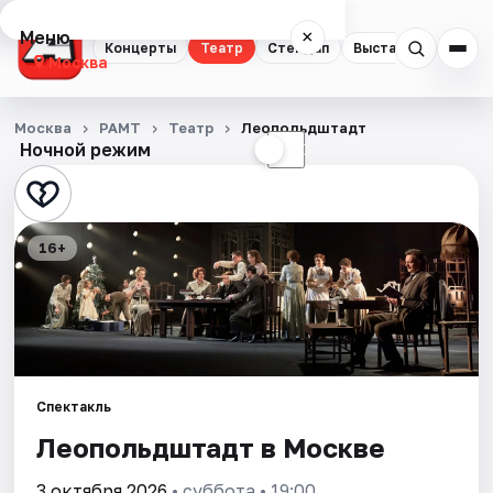
Меню
×
Концерты
Театр
Стендап
Выставки
Квест
Москва
Концерты
Москва
РАМТ
Театр
Леопольдштадт
Ночной режим
☀
☾
Театр
Стендап
16+
Выставки
Квесты
Экскурсии
Спектакль
Спорт
Леопольдштадт в Москве
События
3 октября 2026
• суббота • 19:00