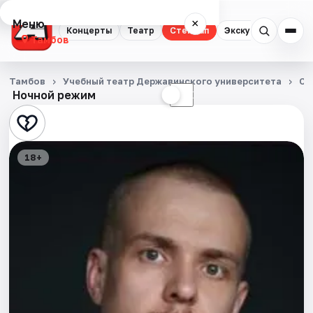
Меню
×
Концерты
Театр
Стендап
Экскурсии
Спор
Тамбов
Концерты
Тамбов
Учебный театр Державинского университета
Ст
Ночной режим
☀
☾
Театр
Стендап
18+
Экскурсии
Спорт
События
Города