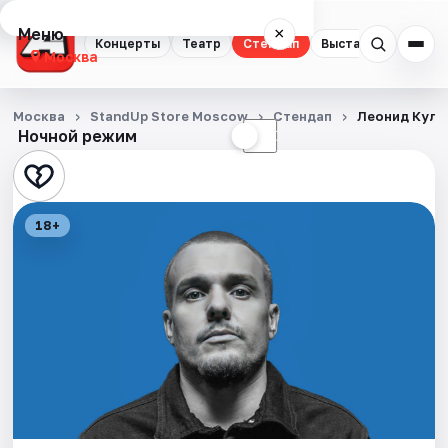
Меню
×
Концерты
Театр
Стендап
Выставки
Квест
Москва
Концерты
Москва
StandUp Store Moscow
Стендап
Леонид Кула
Ночной режим
☀
☾
Театр
Стендап
18+
Выставки
Квесты
Экскурсии
Спорт
События