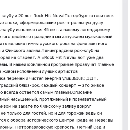
клубу и 20 лет Rock Hit Neva!Петербург готовится к
ые эпохи, сформировавшие рок-н-ролльную душу
-клубу исполняется 45 лет, а нашему легендарному
этого двойного праздника мы запускаем музыкальный
ать великие гимны русского рока на фоне зактного
 и Финского залива.Ленинградский рок-клуб на
торая не стареет. А «Rock Hit Neva» вот уже два
евы. В нашей юбилейной программе прозвучат главные
в живом исполнении лучших артистов
ка перемен и чистая энергия улиц.&bull; ДДТ,
инградский блюз-рок.Каждый концерт — это живое
о всегда остается самым главным.Описание
амый насыщенный, протяженный и познавательный
уизом на закате по Финскому заливу вокруг
е только для гостей, но и для горожан ведь он
ся с обзора исторического центра Града на Неве: вы
лонны, Петропавловскую крепость, Летний Сад и