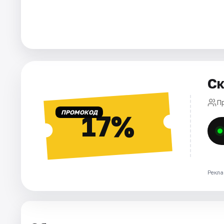
Города
Площадки
Артисты
Ск
Рейтинги
П
ПРОМОКОД
17%
Рекла