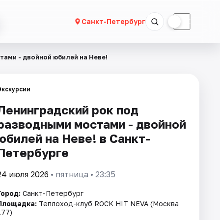
☀
☾
Санкт-Петербург
ами - двойной юбилей на Неве!
Экскурсии
Ленинградский рок под
разводными мостами - двойной
юбилей на Неве! в Санкт-
Петербурге
24 июля 2026
• пятница • 23:35
Город:
Санкт-Петербург
Площадка:
Теплоход-клуб ROCK HIT NEVA (Москва
177)