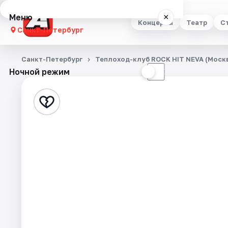
Меню
×
Концерты
Театр
С
Санкт-Петербург
Концерты
Санкт-Петербург
Теплоход-клуб ROCK HIT NEVA (Москв
Ночной режим
☀
☾
Театр
Стендап
Выставки
Квесты
Экскурсии
Спорт
События