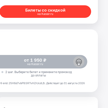
Билеты со скидкой
на Kassir.ru
от 1 950 ₽
на Kassir.ru
2 шаг. Выберите билет и примените промокод
до оплаты
 erid: 25H8d7vbP8SRTvHZrUcdLB.
Действует до 31 августа 2026