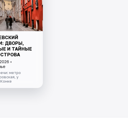
ЕВСКИЙ
И: ДВОРЫ,
ЫЕ И ТАЙНЫЕ
ОСТРОВА
2026 •
нье
ечи: метро
овская, у
 Конке