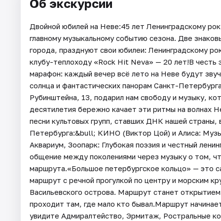
Об экскурсии
Двойной юбилей на Неве:45 лет Ленинградскому рок-
главному музыкальному событию сезона. Две знаков
города, празднуют свои юбилеи: Ленинградскому рок
клубу-теплоходу «Rock Hit Neva» — 20 лет!В честь 
марафон: каждый вечер всё лето на Неве будут звуч
солнца и фантастических панорам Санкт-Петербурга
Рубинштейна, 13, подарил нам свободу и музыку, ко
десятилетия бережно качает эти ритмы на волнах Н
песни культовых групп, ставших ДНК нашей страны, 
Петербурга:&bull; КИНО (Виктор Цой) и Алиса: Музы
Аквариум, Зоопарк: Глубокая поэзия и честный лен
общение между поколениями через музыку о том, чт
маршрута.«Большое петербургское кольцо» — это с
маршрут с речной прогулкой по центру и морским кр
Васильевского острова. Маршрут станет открытием н
проходит там, где мало кто бывал.Маршрут начинает
увидите Адмиралтейство, Эрмитаж, Ростральные ко