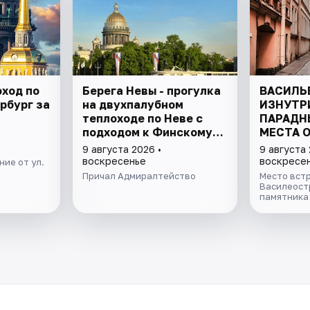
оход по
Берега Невы - прогулка
ВАСИЛЬ
рбург за
на двухпалубном
ИЗНУТР
теплоходе по Неве с
ПАРАДН
подходом к Финскому
МЕСТА 
заливу
9 августа 2026 •
9 августа 
воскресенье
воскресе
ие от ул.
Причал Адмиралтейство
Место встр
Василеостр
памятника