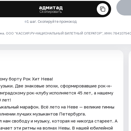
адмитад
Скопировать
1 шаг. Скопируйте промокод
ма. ООО "КАССИР.РУ-НАЦИОНАЛЬНЫЙ БИЛЕТНЫЙ ОПЕРАТОР", ИНН: 7841075409
ому борту Рок Хит Нева!
узыки. Две знаковые эпохи, сформировавшие рок-н-
нградскому рок-клубу исполняется 45 лет, а нашему
 лет!
ыкальный марафон. Всё лето на Неве — великие гимны
олнении лучших музыкантов Петербурга.
 нам свободу и музыку, которая не никогда стареет. А
ачает эти ритмы на волнах Невы. В нашей юбилейной