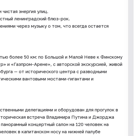
 чистая энергия улиц.
естный ленинградский блюз-рок.
ниями через музыку о том, что всегда остается
тью более 50 км: по Большой и Малой Неве к Финскому
р» и «Газпром-Арене», с авторской экскурсией, живой
рбурга — от исторического центра с разводными
тическими вантовыми мостами-гигантами и
ственными делегациями и оборудован для прогулок в
 историческая встреча Владимира Путина и Джорджа
 панорамный концертный салон на 120 человек на
человек в капитанском носу на нижней палубе