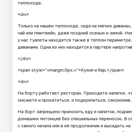
теплохода.
<div>
Только на нашем теплоходе, сидя на мягких диванах
чай или глинтвейн, даже поздней осенью и зимой. Н
у нас туалеты находятся также в тёплом периметре.
диванами. Одна из них находится в партере напроти
</div>
<span style="«margin:0px;»">Кухня и бар.</span>
<div>
На борту работает ресторан. Приходите налегке, ч
сможете и прокатиться, и подкрепиться, сэкономив
На борт запрещено приносить еду и напитки, подним
домашних питомцев без специальных переносок. В сл
с самого начала или в её продолжении и высадить н