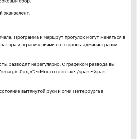
обковый сбор.
й эквивалент.
ичала. Программа и маршрут прогулок могут меняться в
изатора и ограничениями со стороны администрации
сты разводят нерегулярно. С графиком развода вы
="«margin:0px;»">«Мостотреста»</span><span
сстояние вытянутой руки и огни Петербурга в