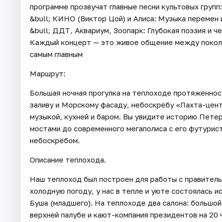
программе прозвучат главные песни культовых групп:
&bull; КИНО (Виктор Цой) и Алиса: Музыка перемен и
&bull; ДДТ, Аквариум, Зоопарк: Глубокая поэзия и ч
Каждый концерт — это живое общение между поколе
самым главным
Маршрут:
Большая ночная прогулка на теплоходе протяжённос
заливу и Морскому фасаду, небоскрёбу «Лахта-цент
музыкой, кухней и баром. Вы увидите историю Пете
мостами до современного мегаполиса с его футурис
небоскрёбом.
Описание теплохода.
Наш теплоход был построен для работы с правитель
холодную погоду, у нас в тепле и уюте состоялась
Буша (младшего). На теплоходе два салона: большой
верхней палубе и кают-компания президентов на 20 