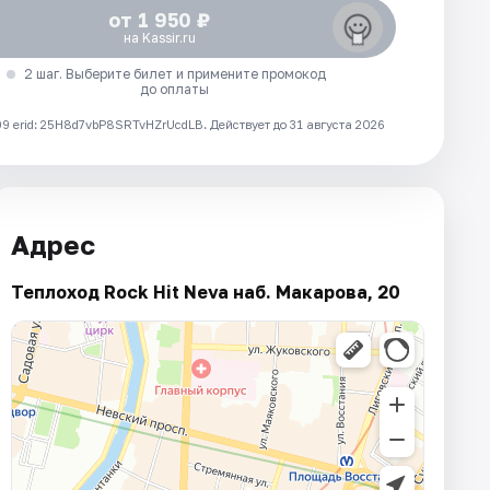
от 1 950 ₽
на Kassir.ru
2 шаг. Выберите билет и примените промокод
до оплаты
 erid: 25H8d7vbP8SRTvHZrUcdLB.
Действует до 31 августа 2026
Адрес
Теплоход Rock Hit Neva наб. Макарова, 20