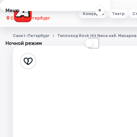
Меню
×
Концерты
Театр
С
Санкт-Петербург
Концерты
Санкт-Петербург
Теплоход Rock Hit Neva наб. Макаров
Ночной режим
☀
☾
Театр
Стендап
Выставки
Квесты
Экскурсии
Спорт
События