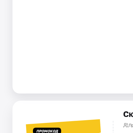
Города
Площадки
Артисты
Рейтинги
Ск
П
ПРОМОКОД