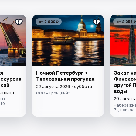
от 2 600 ₽
от 2 255 ₽
я
Ночной Петербург +
Закат на
кскурсия
Теплоходная прогулка
Финском
лкой
другой 
22 августа 2026 • суббота
воды
пятница
ООО «Троицкий»
20 августа
кая,
 10
Набережна
71, причал