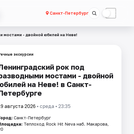
☀
☾
Санкт-Петербург
и мостами - двойной юбилей на Неве!
Речные экскурсии
Ленинградский рок под
разводными мостами - двойной
юбилей на Неве! в Санкт-
Петербурге
19 августа 2026
• среда • 23:35
Город:
Санкт-Петербург
Площадка:
Теплоход Rock Hit Neva наб. Макарова,
20