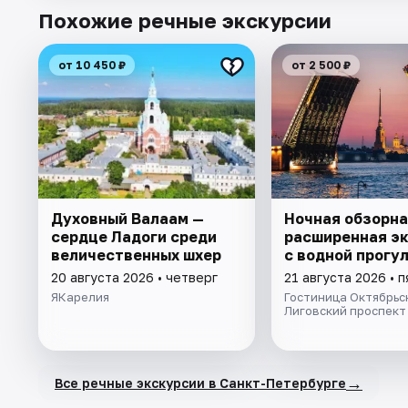
Похожие речные экскурсии
от 10 450 ₽
от 2 500 ₽
Духовный Валаам —
Ночная обзорна
сердце Ладоги среди
расширенная э
величественных шхер
с водной прогу
20 августа 2026 • четверг
21 августа 2026 • 
ЯКарелия
Гостиница Октябрьс
Лиговский проспект
→
Все речные экскурсии в Санкт-Петербурге