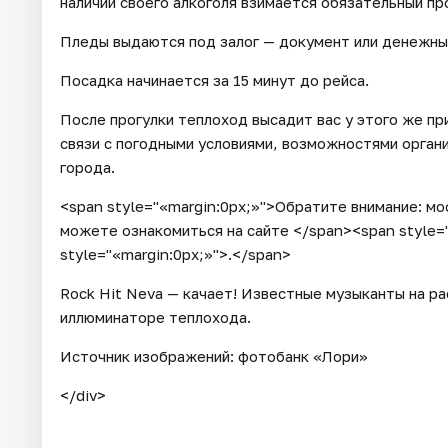
наличии своего алкоголя взимается обязательный пр
Пледы выдаются под залог — документ или денежны
Посадка начинается за 15 минут до рейса.
После прогулки теплоход высадит вас у этого же пр
связи с погодными условиями, возможностями орган
города.
<span style="«margin:0px;»">Обратите внимание: мо
можете ознакомиться на сайте </span><span style
style="«margin:0px;»">.</span>
Rock Hit Neva — качает! Известные музыканты на ра
иллюминаторе теплохода.
Источник изображений: фотобанк «Лори»
</div>