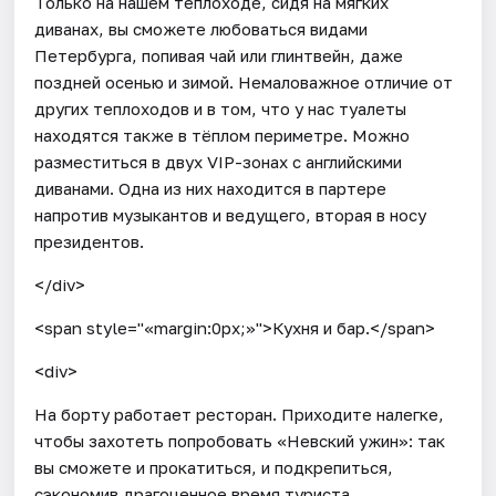
Только на нашем теплоходе, сидя на мягких
диванах, вы сможете любоваться видами
Петербурга, попивая чай или глинтвейн, даже
поздней осенью и зимой. Немаловажное отличие от
других теплоходов и в том, что у нас туалеты
находятся также в тёплом периметре. Можно
разместиться в двух VIP-зонах с английскими
диванами. Одна из них находится в партере
напротив музыкантов и ведущего, вторая в носу
президентов.
</div>
<span style="«margin:0px;»">Кухня и бар.</span>
<div>
На борту работает ресторан. Приходите налегке,
чтобы захотеть попробовать «Невский ужин»: так
вы сможете и прокатиться, и подкрепиться,
сэкономив драгоценное время туриста.