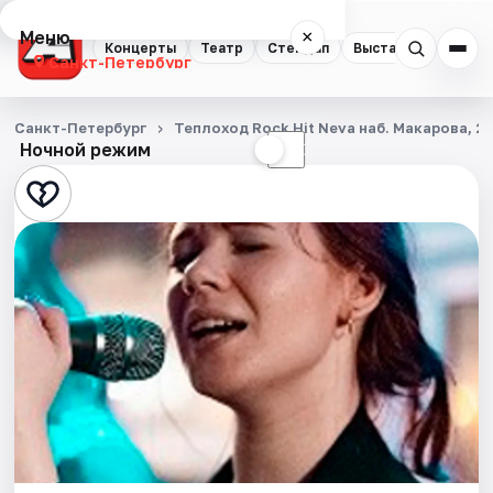
Меню
×
Концерты
Театр
Стендап
Выставки
Квест
Санкт-Петербург
Концерты
Санкт-Петербург
Теплоход Rock Hit Neva наб. Макарова, 2
Ночной режим
☀
☾
Театр
Стендап
Выставки
Квесты
Экскурсии
Спорт
События