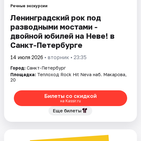
Речные экскурсии
Ленинградский рок под
Города
разводными мостами -
Площадки
двойной юбилей на Неве! в
Санкт-Петербурге
Артисты
14 июля 2026
• вторник • 23:35
Рейтинги
Город:
Санкт-Петербург
Площадка:
Теплоход Rock Hit Neva наб. Макарова,
20
Билеты со скидкой
на Kassir.ru
Еще билеты