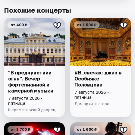
Похожие концерты
от 400 ₽
от 1 500 ₽
"В предчувствии
#В_свечах: джаз в
огня". Вечер
Особняке
фортепианной и
Половцова
камерной музыки
7 августа 2026 •
пятница
7 августа 2026 •
пятница
Дом архитектора
Шереметевский дворец
от 1 700 ₽
от 1 600 ₽