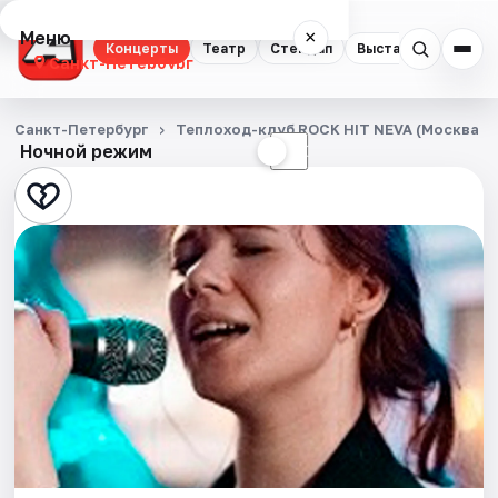
Меню
×
Концерты
Театр
Стендап
Выставки
Квест
Санкт-Петербург
Концерты
Санкт-Петербург
Теплоход-клуб ROCK HIT NEVA (Москва 1
Ночной режим
☀
☾
Театр
Стендап
Выставки
Квесты
Экскурсии
Спорт
События