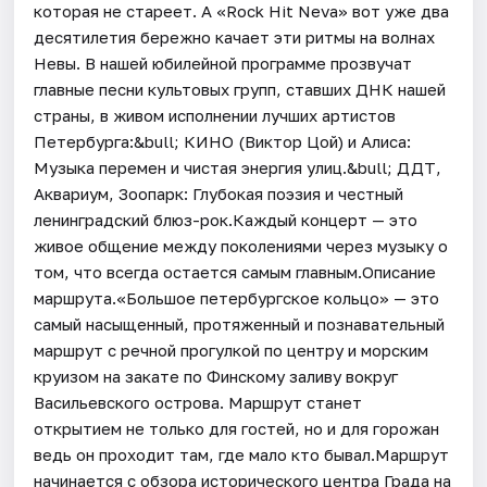
которая не стареет. А «Rock Hit Neva» вот уже два
десятилетия бережно качает эти ритмы на волнах
Невы. В нашей юбилейной программе прозвучат
главные песни культовых групп, ставших ДНК нашей
страны, в живом исполнении лучших артистов
Петербурга:&bull; КИНО (Виктор Цой) и Алиса:
Музыка перемен и чистая энергия улиц.&bull; ДДТ,
Аквариум, Зоопарк: Глубокая поэзия и честный
ленинградский блюз-рок.Каждый концерт — это
живое общение между поколениями через музыку о
том, что всегда остается самым главным.Описание
маршрута.«Большое петербургское кольцо» — это
самый насыщенный, протяженный и познавательный
маршрут с речной прогулкой по центру и морским
круизом на закате по Финскому заливу вокруг
Васильевского острова. Маршрут станет
открытием не только для гостей, но и для горожан
ведь он проходит там, где мало кто бывал.Маршрут
начинается с обзора исторического центра Града на