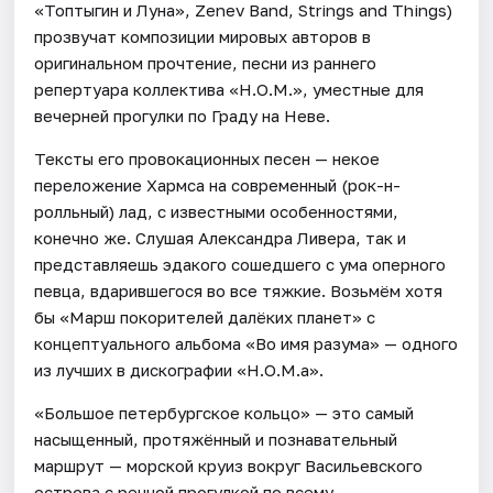
«Топтыгин и Луна», Zenev Band, Strings and Things)
прозвучат композиции мировых авторов в
оригинальном прочтение, песни из раннего
репертуара коллектива «Н.О.М.», уместные для
вечерней прогулки по Граду на Неве.
Тексты его провокационных песен — некое
переложение Хармса на современный (рок-н-
ролльный) лад, с известными особенностями,
конечно же. Слушая Александра Ливера, так и
представляешь эдакого сошедшего с ума оперного
певца, вдарившегося во все тяжкие. Возьмём хотя
бы «Марш покорителей далёких планет» с
концептуального альбома «Во имя разума» — одного
из лучших в дискографии «Н.О.М.а».
«Большое петербургское кольцо» — это самый
насыщенный, протяжённый и познавательный
маршрут — морской круиз вокруг Васильевского
острова с речной прогулкой по всему