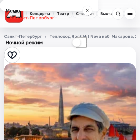
Меню
×
Концерты
Театр
Стендап
Выставки
Квест
Санкт-Петербург
Концерты
Санкт-Петербург
Теплоход Rock Hit Neva наб. Макарова, 2
Ночной режим
☀
☾
Театр
Стендап
Выставки
Квесты
Экскурсии
Спорт
События