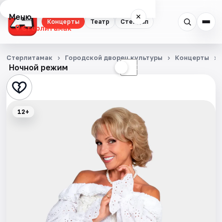
Меню
×
Концерты
Театр
Стендап
Стерлитамак
Концерты
Стерлитамак
Городской дворец культуры
Концерты
Ночной режим
☀
☾
Театр
Стендап
12+
События
Города
Площадки
Артисты