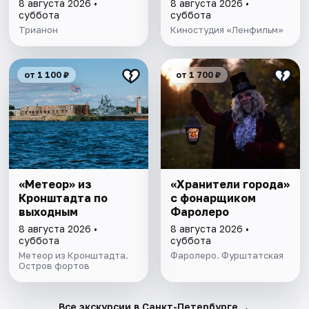
8 августа 2026 •
8 августа 2026 •
суббота
суббота
Трианон
Киностудия «Ленфильм»
от 1 100 ₽
от 1 700 ₽
«Метеор» из
«Хранители города»
Кронштадта по
с фонарщиком
выходным
Фаролеро
8 августа 2026 •
8 августа 2026 •
суббота
суббота
Метеор из Кронштадта.
Фаролеро. Фурштатская
Остров фортов
→
Все экскурсии в Санкт-Петербурге