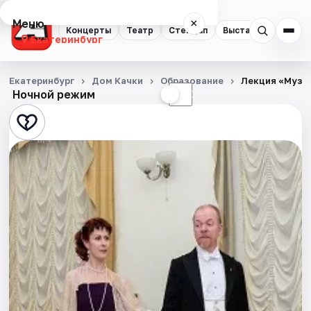
Меню
×
Концерты
Театр
Стендап
Выставки
Квест
Екатеринбург
Концерты
Екатеринбург
Дом Качки
Образование
Лекция «Музык
Ночной режим
☀
☾
Театр
Стендап
Выставки
Квесты
Экскурсии
Спорт
События