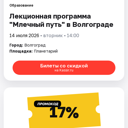
Образование
Лекционная программа
Города
"Млечный путь" в Волгограде
Площадки
14 июля 2026
• вторник • 14:00
Артисты
Город:
Волгоград
Площадка:
Планетарий
Рейтинги
Билеты со скидкой
на Kassir.ru
ПРОМОКОД
17%