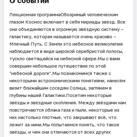
О событии
Лекционная программаОбозримый человеческим
глазом Космос включает в себя мириады звёзд. Все
они объединяются в огромную звёздную систему –
галактику, которая называется очень красиво –
Млечный Путь. С Земли это небесное великолепие
наблюдается в виде широкой серебристой полосы,
тускло светящейся на небесной сфере.Мы с вами
совершим небольшое путешествие по этой
"небесной дороге".Мы познакомимся также с
некоторыми астрономическими понятиями, нанесём
визит ближайшим соседям Солнца, заглянем в
глубины нашей Галактики.Посетим некоторые
звёзды и звёздные скопления. Между звёздами нам
повстречаются облака газа и пыли, некоторые из
них настолько плотные, что закрывают всё, что
лежит за ними.Мы попытаемся понять, что такое
звёзды, и чем они отличаются от всех других