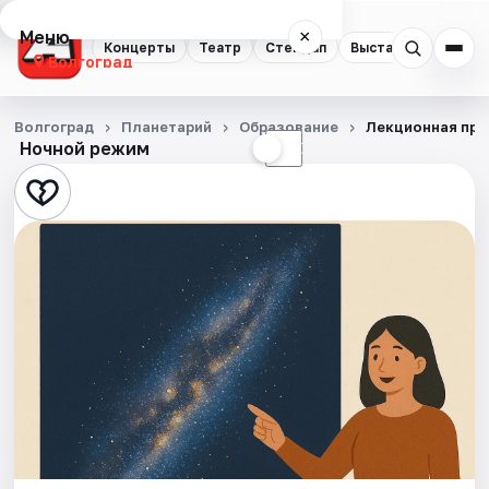
Меню
×
Концерты
Театр
Стендап
Выставки
Квест
Волгоград
Концерты
Волгоград
Планетарий
Образование
Лекционная про
Ночной режим
☀
☾
Театр
Стендап
Выставки
Квесты
Экскурсии
Спорт
События