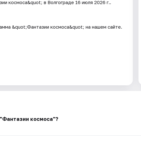
ии космоса&quot; в Волгограде 16 июля 2026 г..
амма &quot;Фантазии космоса&quot; на нашем сайте.
 "Фантазии космоса"?