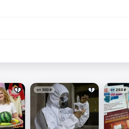
.
от 300 ₽
от 260 ₽