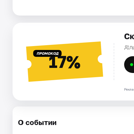
Города
Площадки
Ск
Артисты
П
ПРОМОКОД
17%
Рейтинги
Рекла
О событии