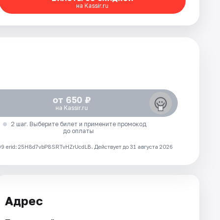
на Kassir.ru
от 650 ₽
на Kassir.ru
2 шаг. Выберите билет и примените промокод
до оплаты
 erid: 25H8d7vbP8SRTvHZrUcdLB.
Действует до 31 августа 2026
Адрес