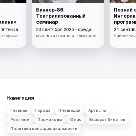
Бункер-86.
Познай с
т
Театрализованный
Интерак
алина»
семинар
програм
 пятница
23 сентября 2026 • среда
24 сентяб
 Гагарина"
МУК "ККи О им. Ю.А. Гагарина"
Библиотека
Навигация
Главная
Города
Площадки
Артисты
Рейтинги
Промокоды
О нас
Возврат билетов
Политика конфиденциальности