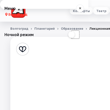
Меню
×
Концерты
Театр
Волгоград
Концерты
Волгоград
Планетарий
Образование
Лекционная
Ночной режим
☀
☾
Театр
Стендап
Выставки
Квесты
Экскурсии
Спорт
События