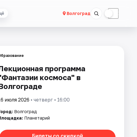
☀
☾
Волгоград
щё
Образование
Лекционная программа
"Фантазии космоса" в
Волгограде
16 июля 2026
• четверг • 16:00
Город:
Волгоград
Площадка:
Планетарий
Билеты со скидкой