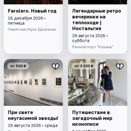
Farolero. Новый год
Легендарные ретро
вечеринки на
18 декабря 2026 •
теплоходе |
пятница
Ностальгия
Памятник Мусе Джалилю
29 августа 2026 •
суббота
Речной порт "Казань"
от 500 ₽
от 3 200 ₽
При свете
Путешествие в
неугасимой звезды!
загадочный мир
иконописи
19 августа 2026 • среда