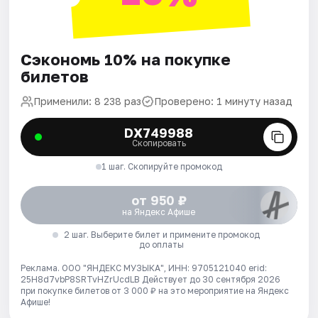
Сэкономь 10% на покупке
билетов
Применили: 8 238 раз
Проверено: 1 минуту назад
DX749988
Скопировать
1 шаг. Скопируйте промокод
от 950 ₽
на Яндекс Афише
2 шаг. Выберите билет и примените промокод
до оплаты
Реклама. ООО "ЯНДЕКС МУЗЫКА", ИНН: 9705121040 erid:
25H8d7vbP8SRTvHZrUcdLB
Действует до 30 сентября 2026
при покупке билетов от 3 000 ₽ на это мероприятие на Яндекс
Афише!