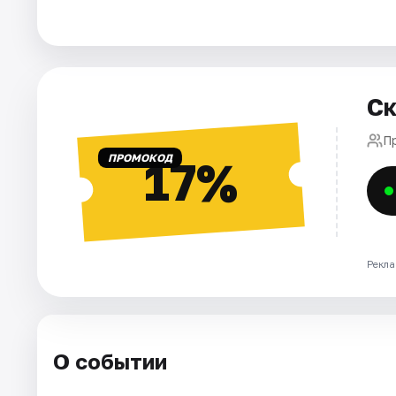
Города
Площадки
Ск
Артисты
П
ПРОМОКОД
17%
Рейтинги
Рекла
О событии