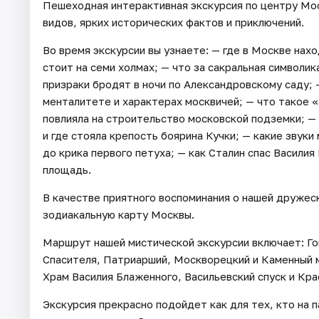
Пешеходная интерактивная экскурсия по центру Мо
видов, ярких исторических фактов и приключений.
Во время экскурсии вы узнаете: — где в Москве нах
стоит на семи холмах; — что за сакральная символи
призраки бродят в ночи по Александровскому саду;
менталитете и характерах москвичей; — что такое «
повлияла на строительство московской подземки; —
и где стояла крепость боярина Кучки; — какие звуки
до крика первого петуха; — как Сталин спас Василия
площадь.
В качестве приятного воспоминания о нашей дружеск
зодиакальную карту Москвы.
Маршрут нашей мистической экскурсии включает: Го
Спасителя, Патриарший, Москворецкий и Каменный 
Храм Василия Блаженного, Васильевский спуск и Кр
Экскурсия прекрасно подойдет как для тех, кто на п