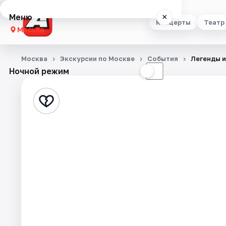
Меню
×
Концерты
Театр
Москва
Концерты
Москва
Экскурсии по Москве
События
Легенды и
Ночной режим
☀
☾
Театр
Стендап
Выставки
Квесты
Экскурсии
Спорт
События