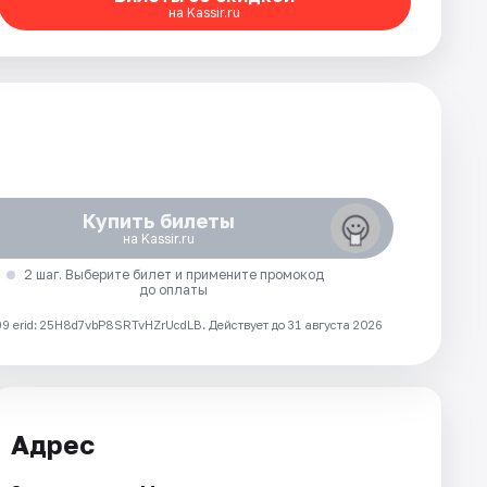
на Kassir.ru
Купить билеты
на Kassir.ru
2 шаг. Выберите билет и примените промокод
до оплаты
 erid: 25H8d7vbP8SRTvHZrUcdLB.
Действует до 31 августа 2026
Адрес