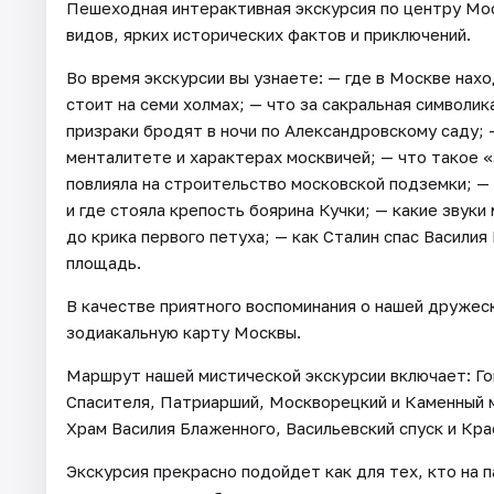
Пешеходная интерактивная экскурсия по центру Мо
видов, ярких исторических фактов и приключений.
Во время экскурсии вы узнаете: — где в Москве нах
стоит на семи холмах; — что за сакральная символи
призраки бродят в ночи по Александровскому саду;
менталитете и характерах москвичей; — что такое «
повлияла на строительство московской подземки; —
и где стояла крепость боярина Кучки; — какие звуки
до крика первого петуха; — как Сталин спас Василия
площадь.
В качестве приятного воспоминания о нашей дружеск
зодиакальную карту Москвы.
Маршрут нашей мистической экскурсии включает: Го
Спасителя, Патриарший, Москворецкий и Каменный 
Храм Василия Блаженного, Васильевский спуск и Кр
Экскурсия прекрасно подойдет как для тех, кто на п