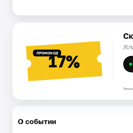
Города
Площадки
Ск
Артисты
П
ПРОМОКОД
17%
Рейтинги
Рекла
О событии