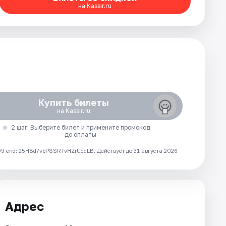
на Kassir.ru
Купить билеты
на Kassir.ru
2 шаг. Выберите билет и примените промокод
до оплаты
 erid: 25H8d7vbP8SRTvHZrUcdLB.
Действует до 31 августа 2026
Адрес