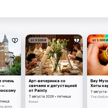
.
от 5 500 ₽
от 1 000 ₽
е очень
Арт-вечеринка со
Вау Муз
 —
свечами и дегустацией
Хиты ка
енскому
от Painty
7 августа 
7 августа 2026 • пятница
The OldSch
ятница
Бокал
нь дома