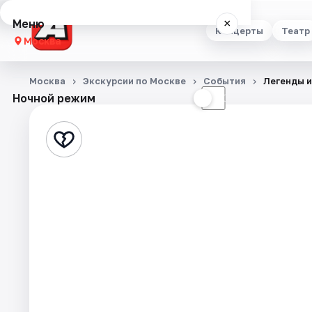
Меню
×
Концерты
Театр
Москва
Концерты
Москва
Экскурсии по Москве
События
Легенды и
Ночной режим
☀
☾
Театр
Стендап
Выставки
Квесты
Экскурсии
Спорт
События