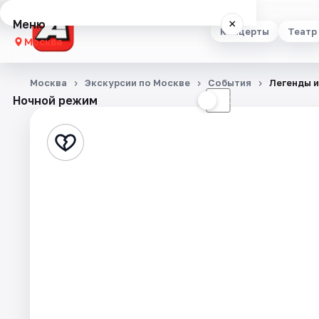
Меню
×
Концерты
Театр
Москва
Концерты
Москва
Экскурсии по Москве
События
Легенды и
Ночной режим
☀
☾
Театр
Стендап
Выставки
Квесты
Экскурсии
Спорт
События