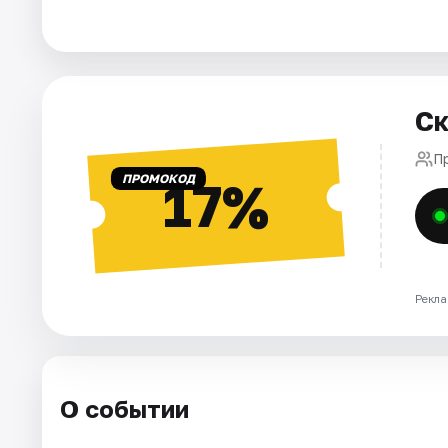
Города
Площадки
Ск
Артисты
П
ПРОМОКОД
17%
Рейтинги
Рекла
О событии