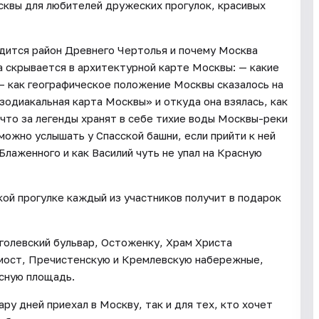
сквы для любителей дружеских прогулок, красивых
одится район Древнего Чертолья и почему Москва
ка скрывается в архитектурной карте Москвы: — какие
 — как географическое положение Москвы сказалось на
зодиакальная карта Москвы» и откуда она взялась, как
 что за легенды хранят в себе тихие воды Москвы-реки
 можно услышать у Спасской башни, если прийти к ней
 Блаженного и как Василий чуть не упал на Красную
ой прогулке каждый из участников получит в подарок
голевский бульвар, Остоженку, Храм Христа
мост, Пречистенскую и Кремлевскую набережные,
асную площадь.
ару дней приехал в Москву, так и для тех, кто хочет