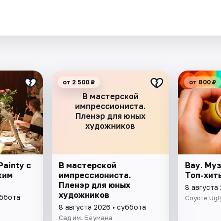
.
от 2 500 ₽
от 800 ₽
В мастерской
импрессиониста.
Пленэр для юных
художников
ainty с
В мастерской
Вау. Му
ким
импрессиониста.
Топ-хит
Пленэр для юных
8 августа
художников
уббота
Coyote Ugl
8 августа 2026 • суббота
Сад им. Баумана