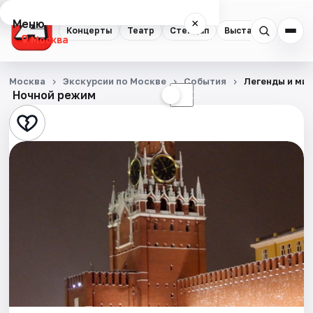
Меню
×
Концерты
Театр
Стендап
Выставки
Квест
Москва
Концерты
Москва
Экскурсии по Москве
События
Легенды и ми
Ночной режим
☀
☾
Театр
Стендап
Выставки
Квесты
Экскурсии
Спорт
События