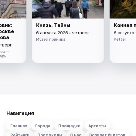
овик:
Князь. Тайны
Конная 
оскве
6 августа 2026 • четверг
6 августа 
кова
Музей пряника
Petter
етверг
ер —
адь
Навигация
Главная
Города
Площадки
Артисты
Рейтинги
Промокоды
О нас
Возврат билетов