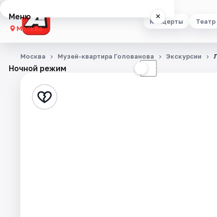
Меню
×
Концерты
Театр
Москва
Концерты
Москва
Музей-квартира Голованова
Экскурсии
Ночной режим
☀
☾
Театр
Стендап
Выставки
Квесты
Экскурсии
Спорт
События