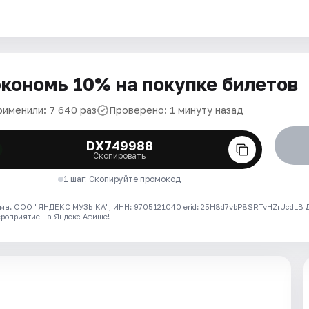
кономь 10% на покупке билетов
рименили: 7 640 раз
Проверено: 1 минуту назад
DX749988
Скопировать
1 шаг. Скопируйте промокод
ма. ООО "ЯНДЕКС МУЗЫКА", ИНН: 9705121040 erid: 25H8d7vbP8SRTvHZrUcdLB
ероприятие на Яндекс Афише!