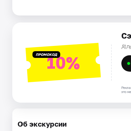
Города
Площадки
Сэ
Артисты
П
ПРОМОКОД
10%
Рейтинги
Рекла
это м
Об экскурсии