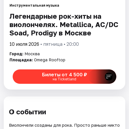
Инструментальная музыка
Легендарные рок-хиты на
Города
виолончелях. Metallica, AC/DC
Площадки
Soad, Prodigy в Москве
Артисты
10 июля 2026
• пятница • 20:00
Город:
Москва
Рейтинги
Площадка:
Omega Rooftop
Билеты от 4 500 ₽
на Ticketland
О событии
Виолончели созданы для рока. Просто раньше никто