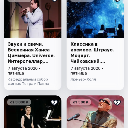
Звуки и свечи.
Классика в
Вселенная Ханса
космосе. Штраус.
Циммера. Universe.
Моцарт.
Интерстеллар,
Чайковский.
Пираты Карибского
Вивальди
7 августа 2026 •
7 августа 2026 •
моря, Гладиатор,
пятница
пятница
Король лев
Кафедральный собор
Люмьер-Холл
святых Петра и Павла
от 3 000 ₽
от 500 ₽