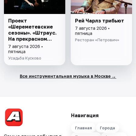
Проект
Рей Чарлз трибьют
«Шереметевские
7 августа 2026 •
сезоны». «Штраус.
пятница
На прекрасном
Ресторан «Петрович»
голубом Дунае.
7 августа 2026 •
Бородин.
пятница
Половецкие пляски.
Усадьба Кусково
Брамс. Венгерские
танцы»
→
Все инструментальная музыка в Москве
Навигация
Главная
Города