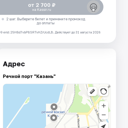
от 2 700 ₽
на Kassir.ru
2 шаг. Выберите билет и примените промокод
до оплаты
 erid: 25H8d7vbP8SRTvHZrUcdLB.
Действует до 31 августа 2026
Адрес
Речной порт "Казань"