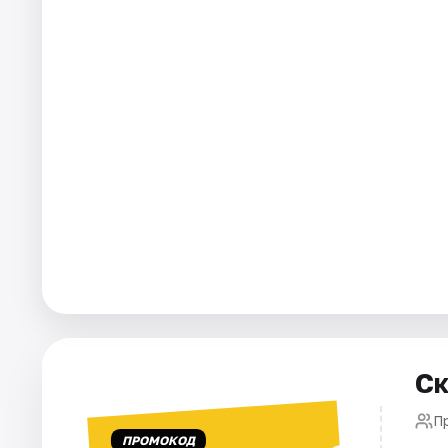
Города
Площадки
Артисты
Рейтинги
Ск
П
ПРОМОКОД