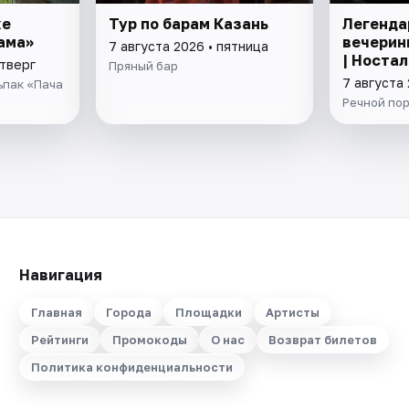
ке
Тур по барам Казань
Легенда
ама»
вечерин
7 августа 2026 • пятница
| Ностал
етверг
Пряный бар
7 августа 
ьпак «Пача
Речной пор
Навигация
Главная
Города
Площадки
Артисты
Рейтинги
Промокоды
О нас
Возврат билетов
Политика конфиденциальности