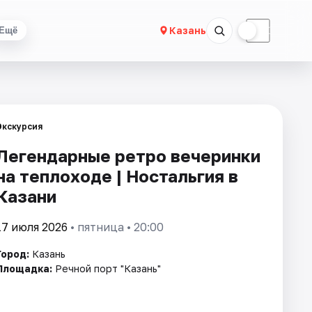
☀
☾
Казань
Ещё
Экскурсия
Легендарные ретро вечеринки
на теплоходе | Ностальгия в
Казани
17 июля 2026
• пятница • 20:00
Город:
Казань
Площадка:
Речной порт "Казань"