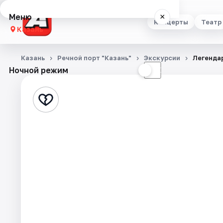
Меню
×
Концерты
Театр
Казань
Концерты
Казань
Речной порт "Казань"
Экскурсии
Легендар
Ночной режим
☀
☾
Театр
Стендап
Выставки
Квесты
Экскурсии
Спорт
События