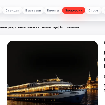
Стендап
Выставки
Квесты
Экскурсии
Спорт
ные ретро вечеринки на теплоходе | Ностальгия