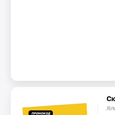
Города
Площадки
Артисты
Рейтинги
Ск
П
ПРОМОКОД