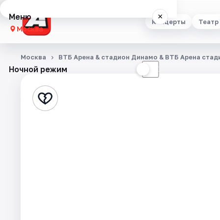
Меню
×
Концерты
Театр
Москва
Концерты
Москва
ВТБ Арена & стадион Динамо & ВТБ Арена ста
Ночной режим
☀
☾
Театр
Стендап
Выставки
Квесты
Экскурсии
Спорт
События