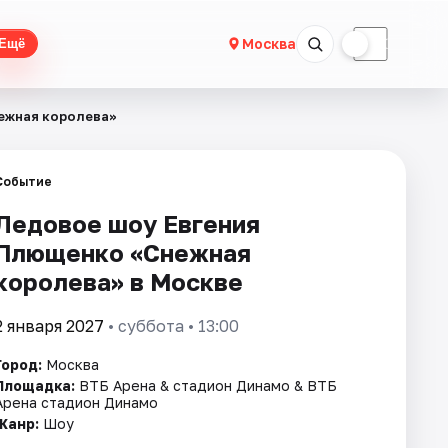
☀
☾
Москва
Ещё
ежная королева»
Событие
Ледовое шоу Евгения
Плющенко «Снежная
королева» в Москве
2 января 2027
• суббота • 13:00
Город:
Москва
Площадка:
ВТБ Арена & стадион Динамо & ВТБ
Арена стадион Динамо
Жанр:
Шоу