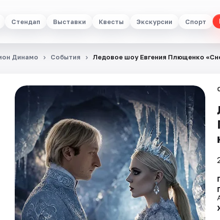
Стендап
Выставки
Квесты
Экскурсии
Спорт
дион Динамо
События
Ледовое шоу Евгения Плющенко «Сн