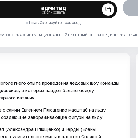
адмитад
Скопировать
1 шаг. Скопируйте промокод
ма. ООО "КАССИР.РУ-НАЦИОНАЛЬНЫЙ БИЛЕТНЫЙ ОПЕРАТОР", ИНН: 7841075409
ноголетнего опыта проведения ледовых шоу команды
ковской, в которых найден баланс между
урного катания.
е с самим Евгением Плющенко масштаб на льду
, создающие завораживающие фигуры на льду.
ая (Александра Плющенко) и Герды (Елены
через удивительные миры в царство Снежной