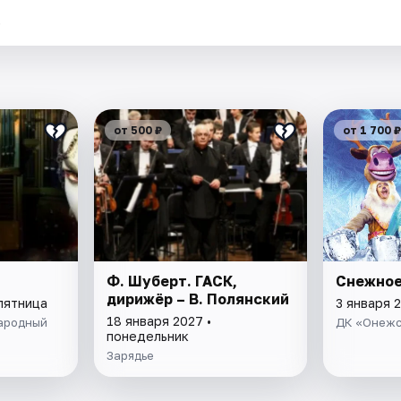
.
от 500 ₽
от 1 700 ₽
Ф. Шуберт. ГАСК,
Снежное
дирижёр – В. Полянский
пятница
3 января 
18 января 2027 •
ародный
ДК «Онежс
понедельник
Зарядье