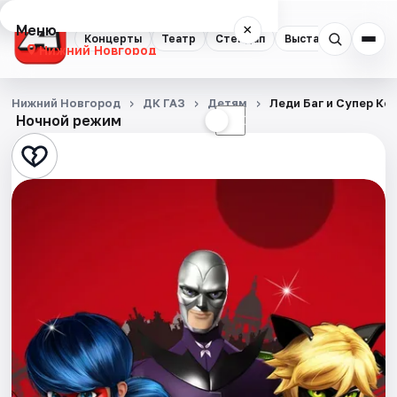
Меню
×
Концерты
Театр
Стендап
Выставки
Квест
Нижний Новгород
Концерты
Нижний Новгород
ДК ГАЗ
Детям
Леди Баг и Супер Ко
Ночной режим
☀
☾
Театр
Стендап
Выставки
Квесты
Экскурсии
Спорт
События