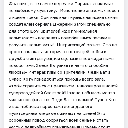
Францию, в те самые переулки Парижа, знакомые
по любимому мультику.- Исполнение знакомых песен
и новые треки. Оригинальная музыка написана самим
создателем сериала Джереми Загом специально
для этого шоу. Зрителей ждёт уникальная
возможность подпевать полюбившимся песням и
разучить новые хиты!- Интригующий сюжет. Это не
просто сказка, а история о настоящей любви и
дружбе с интригующими сценами и неожиданными
поворотами. Здесь Вы узнаете на что способна
любовь!- Интерактивы со зрителями. Леди Баг и
Супер Коту понадобиться помощь всего зала,
чтобы справиться с Бражником, Ринозавров и новой
суперзлодейкой Спектрой!Наконец сбылась мечта
миллионов фанатов: Леди Баг, отважный Супер Кот
и все любимые персонажи легендарного
мультсериала впервые оживают на сцене! Это
особенный повод собраться всей семье и стать
частью величайшего приключения! Почему стоит