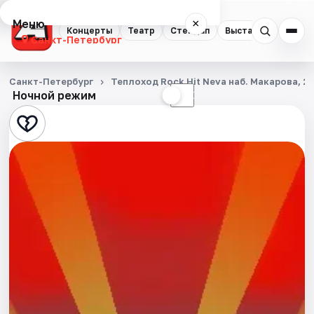
Меню
×
Концерты
Театр
Стендап
Выставки
Квест
Санкт-Петербург
Концерты
Санкт-Петербург
Теплоход Rock Hit Neva наб. Макарова, 2
Ночной режим
☀
☾
Театр
Стендап
Выставки
Квесты
Экскурсии
Спорт
События