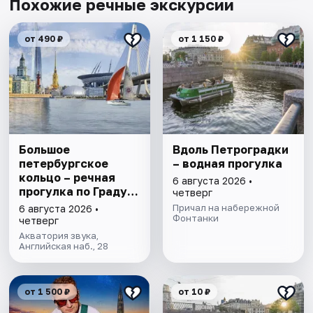
Похожие речные экскурсии
от 490 ₽
от 1 150 ₽
Большое
Вдоль Петроградки
петербургское
– водная прогулка
кольцо – речная
6 августа 2026 •
прогулка пo Граду
четверг
на Неве с
Причал на набережной
6 августа 2026 •
авторской
Фонтанки
четверг
экскурсией и живой
Акватория звука,
музыкой в тёплом
Английская наб., 28
салоне теплохода
от 1 500 ₽
от 10 ₽