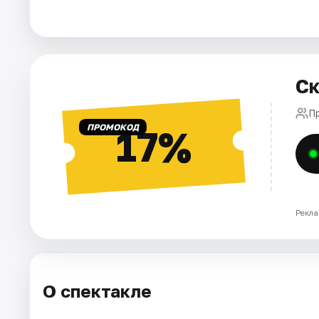
Города
Площадки
Ск
Артисты
П
ПРОМОКОД
17%
Рейтинги
Рекла
О спектакле