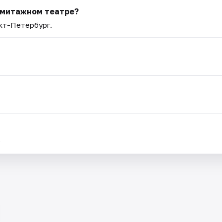
рмитажном театре?
нкт-Петербург.
.