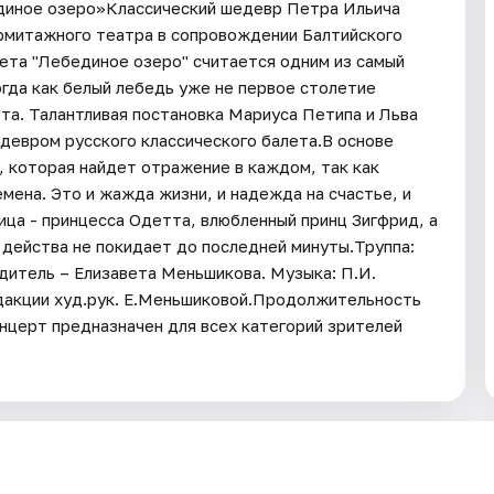
диное озеро»Классический шедевр Петра Ильича
Эрмитажного театра в сопровождении Балтийского
ета "Лебединое озеро" считается одним из самый
огда как белый лебедь уже не первое столетие
та. Талантливая постановка Мариуса Петипа и Льва
девром русского классического балета.В основе
, которая найдет отражение в каждом, так как
мена. Это и жажда жизни, и надежда на счастье, и
ица - принцесса Одетта, влюбленный принц Зигфрид, а
действа не покидает до последней минуты.Труппа:
одитель – Елизавета Меньшикова. Музыка: П.И.
дакции худ.рук. Е.Меньшиковой.Продолжительность
онцерт предназначен для всех категорий зрителей