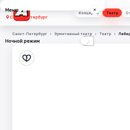
Меню
×
Концерты
Театр
С
Санкт-Петербург
Концерты
Санкт-Петербург
Эрмитажный театр
Театр
Лебед
Ночной режим
☀
☾
Театр
Стендап
Выставки
Квесты
Экскурсии
Спорт
События