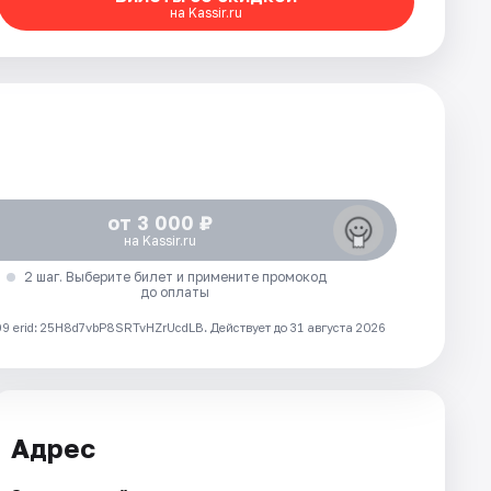
на Kassir.ru
от 3 000 ₽
на Kassir.ru
2 шаг. Выберите билет и примените промокод
до оплаты
 erid: 25H8d7vbP8SRTvHZrUcdLB.
Действует до 31 августа 2026
Адрес