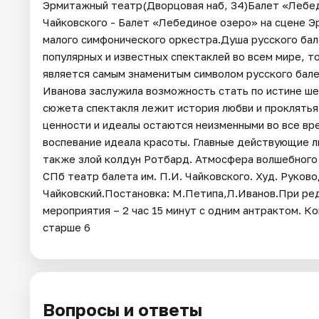
Эрмитажный театр(Дворцовая наб, 34)Балет «Лебе
Чайковского - Балет «Лебединое озеро» на сцене 
малого симфонического оркестра.Душа русского бал
популярных и известных спектаклей во всем мире, т
является самым знаменитым символом русского бале
Иванова заслужила возможность стать по истине ше
сюжета спектакля лежит история любви и проклятья
ценности и идеалы остаются неизменными во все вре
воспевание идеала красоты. Главные действующие л
также злой колдун Ротбард. Атмосфера волшебного 
СПб театр балета им. П.И. Чайковского. Худ. Руков
Чайковский.Постановка: М.Петипа,Л.Иванов.При ре
мероприятия – 2 час 15 минут с одним антрактом. К
старше 6
Вопросы и ответы