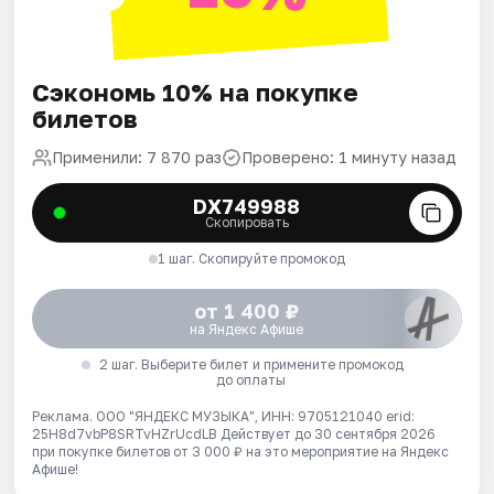
Сэкономь 10% на покупке
билетов
Применили: 7 870 раз
Проверено: 1 минуту назад
DX749988
Скопировать
1 шаг. Скопируйте промокод
от 1 400 ₽
на Яндекс Афише
2 шаг. Выберите билет и примените промокод
до оплаты
Реклама. ООО "ЯНДЕКС МУЗЫКА", ИНН: 9705121040 erid:
25H8d7vbP8SRTvHZrUcdLB
Действует до 30 сентября 2026
при покупке билетов от 3 000 ₽ на это мероприятие на Яндекс
Афише!