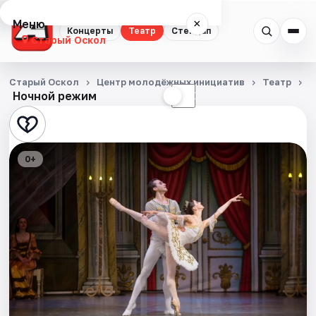
Меню
×
Концерты
Театр
Стендап
Старый Оскол
Концерты
Старый Оскол
Центр молодёжных инициатив
Театр
Л
Ночной режим
☀
☾
Театр
Стендап
0+
События
Города
Площадки
Артисты