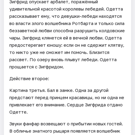
Зигфрид опускает арбалет, поражённый
удивительной красотой королевы лебедей. Одетта
рассказывает ему, что девушки-лебеди находятся
во власти злого волшебника Ротбарта и только сила
беззаветной любви способна разрушить колдовские
чары. Зигфрид клянется ей в вечной любви. Одетта
предостерегает юношу: если он не сдержит клятву,
то никто уже не сможет им помочь. Близится
рассвет. По озеру вновь плывут лебеди. Одетта
прощается с Зигфридом.
Действие второе:
Картина третья. Бал в замке. Одна за другой
предстают перед принцем красавицы, но ни одна не
привлекает его внимание. Сердце Зигфрида отдано
Одетте.
Звуки фанфар возвещают о прибытии новых гостей.
В обличье знатного рыцаря появляется волшебник