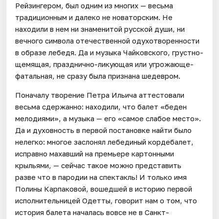
Рейзингером, был одним из многих — весьма
традиционным и далеко не новаторским. Не
находили в нем ни знаменитой русской души, ни
вечного символа отечественной одухотворенности
в образе лебедя. Да и музыка Чайковского, грустно-
щемящая, празднично-ликующая или угрожающе-
фатальная, не сразу была признана шедевром.
Поначалу творение Петра Ильича аттестовали
весьма сдержанно: находили, что балет «беден
мелодиями», а музыка — его «самое слабое место».
Да и духовность в первой постановке найти было
нелегко: многое заслонял лебединый кордебалет,
исправно махавший на премьере картонными
крыльями, — сейчас такое можно представить
разве что в пародии на спектакль! И только имя
Полины Карпаковой, вошедшей в историю первой
исполнительницей Одетты, говорит нам о том, что
история балета началась вовсе не в Санкт-