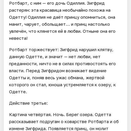
Ротбарт, с ним — его дочь Одиллия. Зигфрид
растерян: эта красавица необычайно похожа на
Одетту! Одиллия не даёт принцу опомниться, она
манит, чарует, обольщает… и принц настолько
увлечён, что клянется ей в любви. Отныне она его
невеста!
Ротбарт торжествует: Зигфрид нарушил клятву,
данную Одетте, и значит — нет любви, нет
преданности, ничто не в силах противостоять его
власти. Перед Зигфридом возникает видение
Одетты и, поняв весь ужас обмана, жертвой
которого он стал, юноша устремляется к озеру, к
Одетте.
Действие третье:
Картина четвёртая. Ночь. Берег озера. Одетта
рассказывает подругам о коварстве Ротбарта и об
измене Зигфрида. Появляется принц, он молит