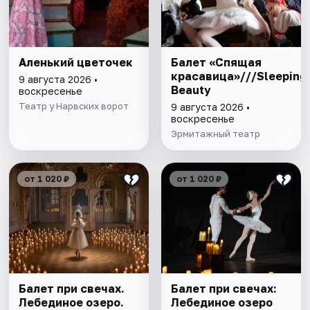
Аленький цветочек
Балет «Спящая
красавица»///Sleeping
9 августа 2026 •
Beauty
воскресенье
Театр у Нарвских ворот
9 августа 2026 •
воскресенье
Эрмитажный театр
от 1 020 ₽
от 1 020 ₽
Балет при свечах.
Балет при свечах:
Лебединое озеро.
Лебединое озеро