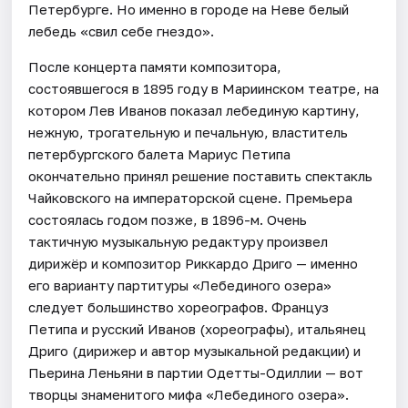
Петербурге. Но именно в городе на Неве белый
лебедь «свил себе гнездо».
После концерта памяти композитора,
состоявшегося в 1895 году в Мариинском театре, на
котором Лев Иванов показал лебединую картину,
нежную, трогательную и печальную, властитель
петербургского балета Мариус Петипа
окончательно принял решение поставить спектакль
Чайковского на императорской сцене. Премьера
состоялась годом позже, в 1896-м. Очень
тактичную музыкальную редактуру произвел
дирижёр и композитор Риккардо Дриго — именно
его варианту партитуры «Лебединого озера»
следует большинство хореографов. Француз
Петипа и русский Иванов (хореографы), итальянец
Дриго (дирижер и автор музыкальной редакции) и
Пьерина Леньяни в партии Одетты-Одиллии — вот
творцы знаменитого мифа «Лебединого озера».