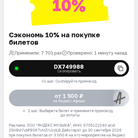
10%
Сэкономь 10% на покупке
билетов
Применили: 7 703 раз
Проверено: 1 минуту назад
DX749988
Скопировать
1 шаг. Скопируйте промокод
от 1 500 ₽
на Яндекс Афише
2 шаг. Выберите билет и примените промокод
до оплаты
Реклама. ООО "ЯНДЕКС МУЗЫКА", ИНН: 9705121040 erid:
25H8d7vbP8SRTvHZrUcdLB
Действует до 30 сентября 2026
при покупке билетов от 3 000 ₽ на это мероприятие на Яндекс