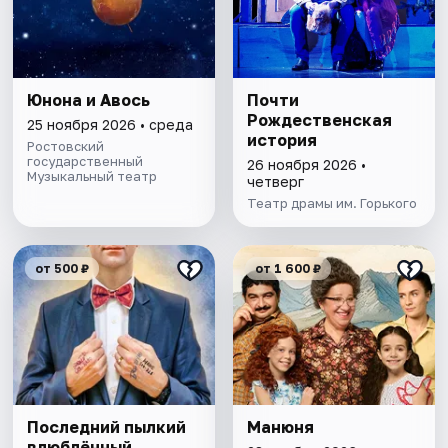
Юнона и Авось
Почти
Рождественская
25 ноября 2026 • среда
история
Ростовский
государственный
26 ноября 2026 •
Музыкальный театр
четверг
Театр драмы им. Горького
от 500 ₽
от 1 600 ₽
Последний пылкий
Манюня
влюблённый