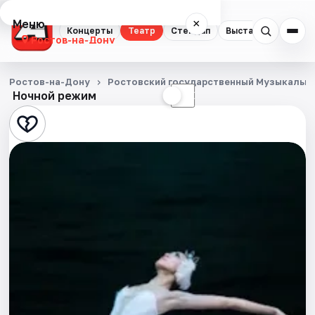
Меню
×
Концерты
Театр
Стендап
Выставки
Квест
Ростов-на-Дону
Концерты
Ростов-на-Дону
Ростовский государственный Музыкальны
Ночной режим
☀
☾
Театр
Стендап
Выставки
Квесты
Экскурсии
Спорт
События