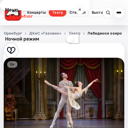
Меню
×
Концерты
Театр
Стендап
Выставки
Квест
Оренбург
Концерты
Оренбург
ДКиС «Газовик»
Театр
Лебединое озеро
Ночной режим
☀
☾
Театр
Стендап
0+
Выставки
Квесты
Экскурсии
Спорт
События