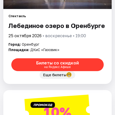
Города
Спектакль
Лебединое озеро в Оренбурге
Площадки
25 октября 2026
• воскресенье • 19:00
Артисты
Город:
Оренбург
Рейтинги
Площадка:
ДКиС «Газовик»
Билеты со скидкой
на Яндекс Афише
Еще билеты
ПРОМОКОД
10%