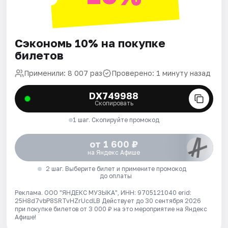
Сэкономь 10% на покупке
билетов
Применили: 8 007 раз
Проверено: 1 минуту назад
DX749988
Скопировать
1 шаг. Скопируйте промокод
от 1 600 ₽
на Яндекс Афише
2 шаг. Выберите билет и примените промокод
до оплаты
Реклама. ООО "ЯНДЕКС МУЗЫКА", ИНН: 9705121040 erid:
25H8d7vbP8SRTvHZrUcdLB
Действует до 30 сентября 2026
при покупке билетов от 3 000 ₽ на это мероприятие на Яндекс
Афише!