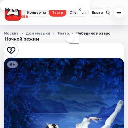
Меню
×
Концерты
Театр
Стендап
Выставки
Квест
Москва
Концерты
Москва
Дом музыки
Театр
Лебединое озеро
Ночной режим
☀
☾
Театр
Стендап
6+
Выставки
Квесты
Экскурсии
Спорт
События