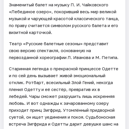
Знаменитый балет на музыку П. И. Чайковского
«Лебединое озеро», покоривший весь мир великой
музыкой и чарующей красотой классического танца,
по праву считается символом русского балета и его
визитной карточкой.
Театр «Русские балетные сезоны» представит
свою версию спектакля, основанную на
первозданной хореографии Л. Иванова и М. Петипа.
Старинная легенда о прекрасной принцессе Одетте
и по сей день вызывает живой эмоциональный
отклик. Ротбарт, всесильный Злой Гений, некогда
пленил Одетту и её сестёр, превратив их в
лебедей. Чары сможет разрушить лишь искренняя
любовь. И вот однажды к зачарованному озеру
приходит принц Зигфрид. Утомлённый придворной
суетой, он ищет уединения и покоя. Судьбоносная
встреча Зигфрида и Одетты дарит девушке шанс на