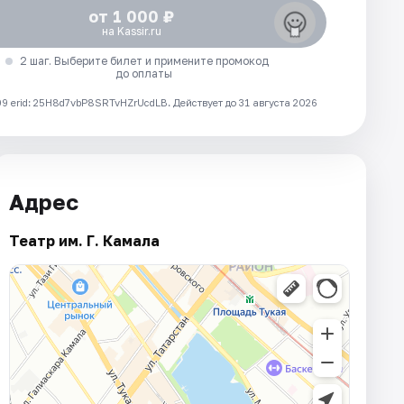
от 1 000 ₽
на Kassir.ru
2 шаг. Выберите билет и примените промокод
до оплаты
 erid: 25H8d7vbP8SRTvHZrUcdLB.
Действует до 31 августа 2026
Адрес
Театр им. Г. Камала