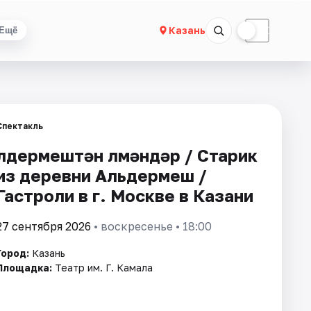
☀
☾
Казань
Ещё
Спектакль
Әлдермештән Әлмәндәр / Старик
из деревни Альдермеш /
Гастроли в г. Москве в Казани
27 сентября 2026
• воскресенье • 18:00
Город:
Казань
Площадка:
Театр им. Г. Камала