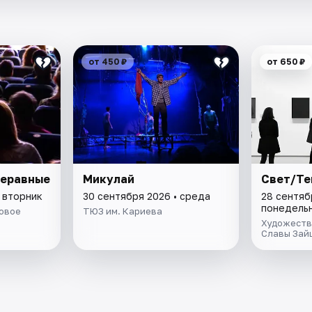
от 450 ₽
от 650 ₽
Неравные
Микулай
Свет/Те
 вторник
30 сентября 2026 • среда
28 сентяб
понедель
Новое
ТЮЗ им. Кариева
Художеств
Славы Зай