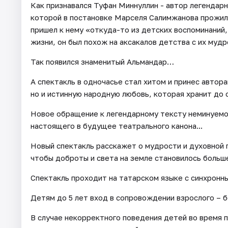
Как признавался Туфан Миннуллин - автор легендарн
которой в постановке Марселя Салимжанова прожил н
пришел к нему «откуда-то из детских воспоминаний
жизни, он был похож на аксакалов детства с их муд
Так появился знаменитый Альмандар…
А спектакль в одночасье стал хитом и принес автор
но и истинную народную любовь, которая хранит до 
Новое обращение к легендарному тексту неминуемо 
настоящего в будущее театрального канона...
Новый спектакль расскажет о мудрости и духовной 
чтобы доброты и света на земле становилось больше
Спектакль проходит на татарском языке с синхронн
Детям до 5 лет вход в сопровождении взрослого – б
В случае некорректного поведения детей во время 