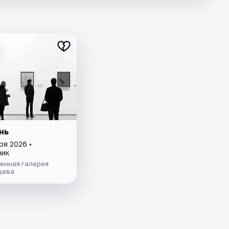
нь
ря 2026 •
ник
енная галерея
цева