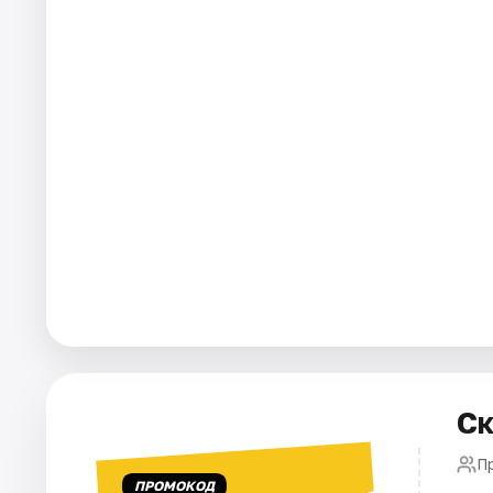
Города
Площадки
Артисты
Рейтинги
Ск
П
ПРОМОКОД