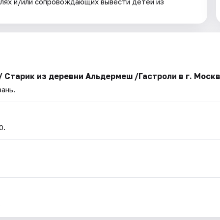
елях и/или сопровождающих вывести детей из
/ Старик из деревни Альдермеш /Гастроли в г. Моск
зань.
0.
.