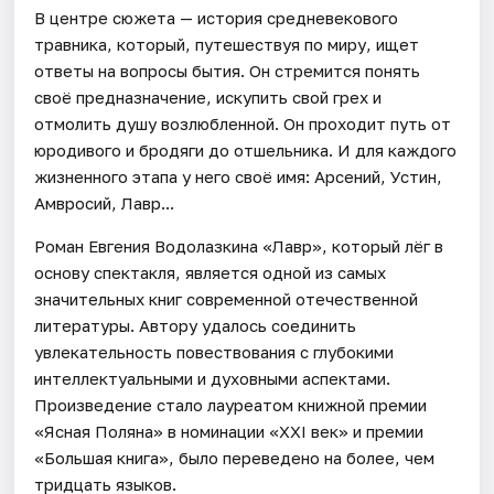
В центре сюжета — история средневекового
травника, который, путешествуя по миру, ищет
ответы на вопросы бытия. Он стремится понять
своё предназначение, искупить свой грех и
отмолить душу возлюбленной. Он проходит путь от
юродивого и бродяги до отшельника. И для каждого
жизненного этапа у него своё имя: Арсений, Устин,
Амвросий, Лавр...
Роман Евгения Водолазкина «Лавр», который лёг в
основу спектакля, является одной из самых
значительных книг современной отечественной
литературы. Автору удалось соединить
увлекательность повествования с глубокими
интеллектуальными и духовными аспектами.
Произведение стало лауреатом книжной премии
«Ясная Поляна» в номинации «XXI век» и премии
«Большая книга», было переведено на более, чем
тридцать языков.