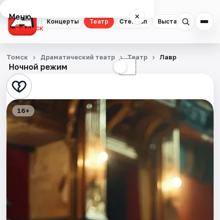
Меню
×
Концерты
Театр
Стендап
Выставки
Квест
Томск
Концерты
Томск
Драматический театр
Театр
Лавр
Ночной режим
☀
☾
Театр
Стендап
16+
Выставки
Квесты
Экскурсии
События