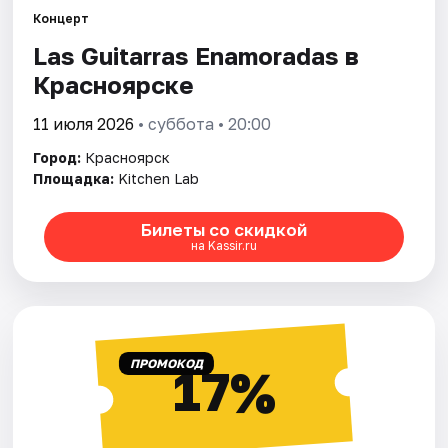
Концерт
Las Guitarras Enamoradas в
Города
Красноярске
Площадки
11 июля 2026
• суббота • 20:00
Артисты
Город:
Красноярск
Площадка:
Kitchen Lab
Рейтинги
Билеты со скидкой
на Kassir.ru
ПРОМОКОД
17%