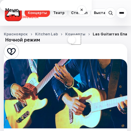
Меню
×
Концерты
Театр
Стендап
Выставки
Квест
Красноярск
Концерты
Красноярск
Kitchen Lab
Концерты
Las Guitarras Ena
Ночной режим
☀
☾
Театр
Стендап
Выставки
Квесты
Экскурсии
Спорт
События