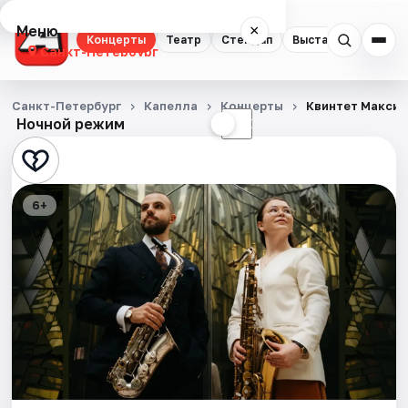
Меню
×
Концерты
Театр
Стендап
Выставки
Квест
Санкт-Петербург
Концерты
Санкт-Петербург
Капелла
Концерты
Квинтет Максим
Ночной режим
☀
☾
Театр
Стендап
6+
Выставки
Квесты
Экскурсии
Спорт
События