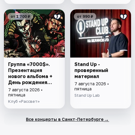
от 1 700 ₽
от 990 ₽
Группа «7000$».
Stand Up -
Презентация
проверенный
нового альбома +
материал
День рождения
7 августа 2026 •
Ивана Игнатова
пятница
7 августа 2026 •
пятница
Stand Up Lab
Клуб «Рассвет»
→
Все концерты в Санкт-Петербурге