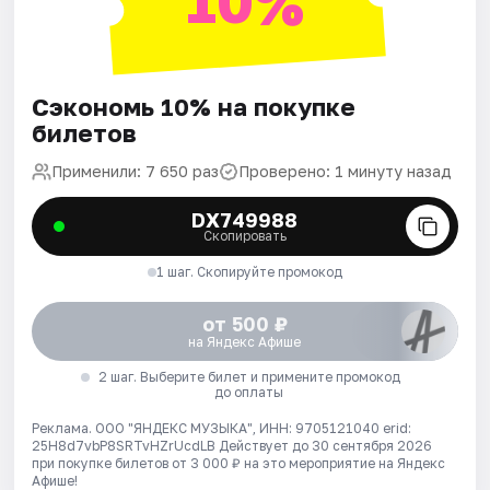
10%
Сэкономь 10% на покупке
билетов
Применили: 7 650 раз
Проверено: 1 минуту назад
DX749988
Скопировать
1 шаг. Скопируйте промокод
от 500 ₽
на Яндекс Афише
2 шаг. Выберите билет и примените промокод
до оплаты
Реклама. ООО "ЯНДЕКС МУЗЫКА", ИНН: 9705121040 erid:
25H8d7vbP8SRTvHZrUcdLB
Действует до 30 сентября 2026
при покупке билетов от 3 000 ₽ на это мероприятие на Яндекс
Афише!