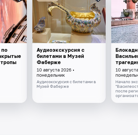
 по
Аудиоэкскурсия с
Блокадн
акрытые
билетами в Музей
Василье
 тропы
Фаберже
трагеди
10 августа 2026 •
10 августа
понедельник
понедель
Аудиоэкскурсия с билетами в
Начало экс
Музей Фаберже
"Василеост
после реги
организат