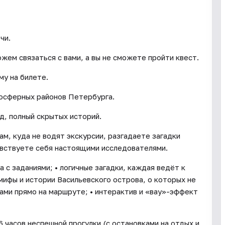
чи.
ожем связаться с вами, а вы не сможете пройти квест.
му на билете.
мосферных районов Петербурга.
од, полный скрытых историй.
м, куда не водят экскурсии, разгадаете загадки
увствуете себя настоящими исследователями.
а с заданиями; • логичные загадки, каждая ведёт к
• мифы и истории Васильевского острова, о которых не
ами прямо на маршруте; • интерактив и «вау»-эффект
 часов неспешной прогулки (с остановками на отдых и