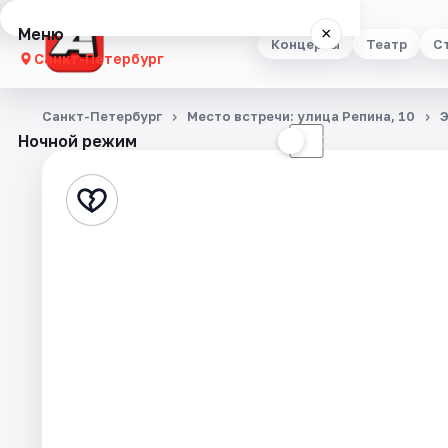
Меню
×
Концерты
Театр
С
Санкт-Петербург
Концерты
Санкт-Петербург
Место встречи: улица Репина, 10
Ночной режим
☀
☾
Театр
Стендап
Выставки
Квесты
Экскурсии
Спорт
События