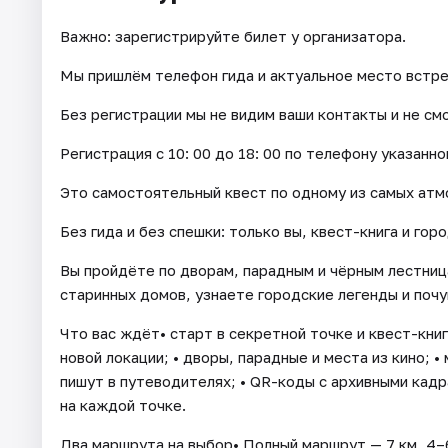
Важно: зарегистрируйте билет у организатора.
Мы пришлём телефон гида и актуальное место встре
Без регистрации мы не видим ваши контакты и не см
Регистрация с 10: 00 до 18: 00 по телефону указанно
Это самостоятельный квест по одному из самых ат
Без гида и без спешки: только вы, квест-книга и гор
Вы пройдёте по дворам, парадным и чёрным лестница
старинных домов, узнаете городские легенды и поч
Что вас ждёт• старт в секретной точке и квест-книг
новой локации; • дворы, парадные и места из кино; 
пишут в путеводителях; • QR-коды с архивными кадр
на каждой точке.
Два маршрута на выбор• Полный маршрут — 7 км, 4–6