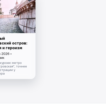
ый
вский остров:
я и героизм
 2026 •
ник
курсии: метро
ровская", точнее
страции у
ора