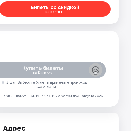
Билеты со скидкой
на Kassir.ru
Купить билеты
на Kassir.ru
2 шаг. Выберите билет и примените промокод
до оплаты
 erid: 25H8d7vbP8SRTvHZrUcdLB.
Действует до 31 августа 2026
Адрес