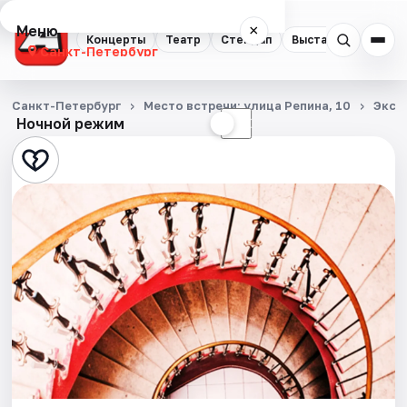
Меню
×
Концерты
Театр
Стендап
Выставки
Квест
Санкт-Петербург
Концерты
Санкт-Петербург
Место встречи: улица Репина, 10
Экск
Ночной режим
☀
☾
Театр
Стендап
Выставки
Квесты
Экскурсии
Спорт
События